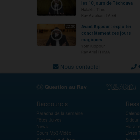
les 10 jours de Téchouva
Halakha Time
Rav Avraham TAIEB
Avant Kippour : exploiter
22:30
concrêtement ces jours
magiques
Yom Kippour
Rav Ariel FHIMA
Nous contacter
Raccourcis
Ress
Paracha de la semaine
Calendr
Fêtes Juives
Sidour 
News
Horair
Cours Mp3-Vidéo
Livres
Yéchiva Torah-Box
Inscrip