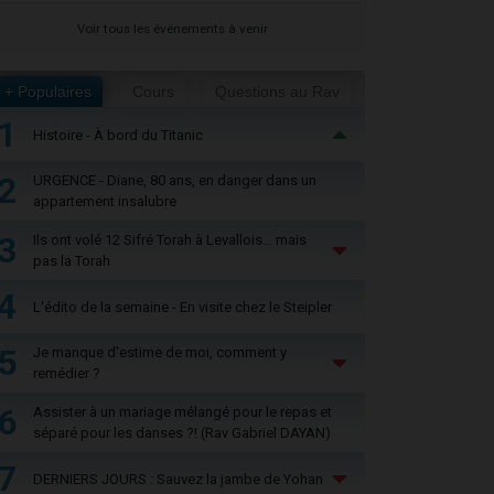
Voir tous les événements à venir
+ Populaires
Cours
Questions au Rav
1
Histoire - À bord du Titanic
2
URGENCE - Diane, 80 ans, en danger dans un
appartement insalubre
3
Ils ont volé 12 Sifré Torah à Levallois… mais
pas la Torah
4
L'édito de la semaine - En visite chez le Steipler
5
Je manque d'estime de moi, comment y
remédier ?
6
Assister à un mariage mélangé pour le repas et
séparé pour les danses ?! (Rav Gabriel DAYAN)
7
DERNIERS JOURS : Sauvez la jambe de Yohan