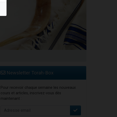
travers le temps
Newsletter Torah-Box
Pour recevoir chaque semaine les nouveaux
cours et articles, inscrivez-vous dès
maintenant :