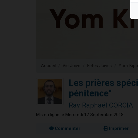
Nouvelle émis
61 personnes
Ariel vient 
Il reste 
Eva vient de
Accueil
Vie Juive
Fêtes Juives
Yom Kipp
Les prières spéci
pénitence"
Rav Raphaël CORCIA
Mis en ligne le Mercredi 12 Septembre 2018
Commenter
Imprimer