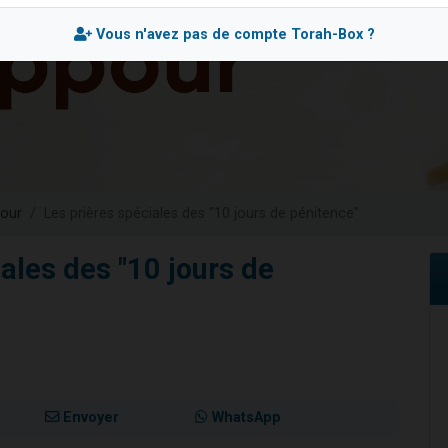
sion radio : Visions de grandeur n°104 : Le Chabbath et le Birkat Hamazone à 
Vous n'avez pas de compte Torah-Box ?
 viennent de demander une bénédiction
de donner son Maasser
49 places pour étudier en groupe sur Zoom
 donner son Maasser
our
Les prières spéciales des "10 jours de pénitence"
ales des "10 jours de
Envoyer
WhatsApp