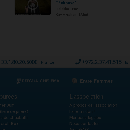
Téchouva"
Halakha Time
Rav Avraham TAIEB
+33.1.80.20.5000
+972.2.37.41.515
France
Is
ources
L'association
ier Juif
A propos de l'association
(livre de prière)
Faire un don !
es de Chabbath
Mentions légales
 Torah-Box
Nous contacter
tion
Aide (FAQ)