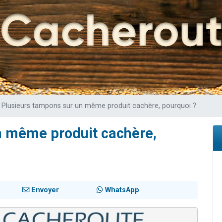
 viennent de demander une bénédiction
viennent de nous rejoindre sur WhatsApp
49 places pour étudier en groupe sur Zoom
 donner son Maasser
donner son Maasser
Plusieurs tampons sur un même produit cachère, pourquoi ?
n même produit cachère,
Envoyer
WhatsApp