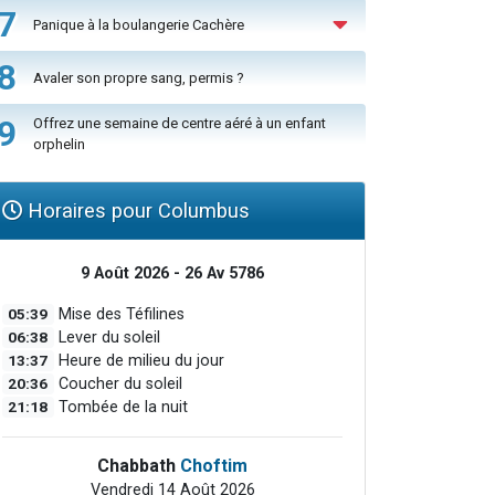
7
Panique à la boulangerie Cachère
8
Avaler son propre sang, permis ?
9
Offrez une semaine de centre aéré à un enfant
orphelin
Horaires pour Columbus
9 Août 2026 - 26 Av 5786
05:39
Mise des Téfilines
06:38
Lever du soleil
13:37
Heure de milieu du jour
20:36
Coucher du soleil
21:18
Tombée de la nuit
Chabbath
Choftim
Vendredi 14 Août 2026