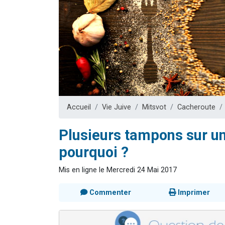
17 personnes
4 personnes 
Il reste 
Eva vient de
Eli vient de 
Accueil
Vie Juive
Mitsvot
Cacheroute
Plusieurs tampons sur u
pourquoi ?
Mis en ligne le Mercredi 24 Mai 2017
Commenter
Imprimer