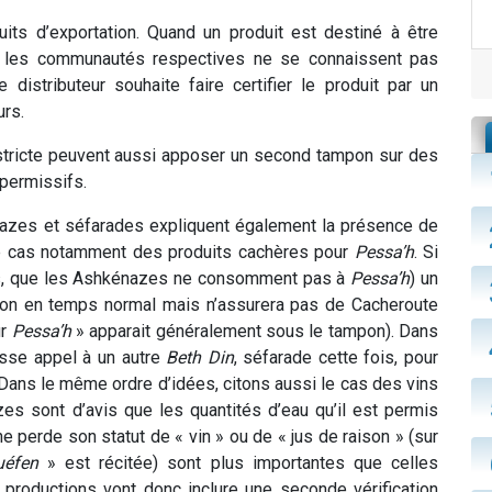
uits d’exportation. Quand un produit est destiné à être
ù les communautés respectives ne se connaissent pas
 distributeur souhaite faire certifier le produit par un
rs.
stricte peuvent aussi apposer un second tampon sur des
 permissifs.
azes et séfarades expliquent également la présence de
 le cas notamment des produits cachères pour
Pessa’h
. Si
, que les Ashkénazes ne consomment pas à
Pessa’h
) un
n en temps normal mais n’assurera pas de Cacheroute
ur
Pessa’h
» apparait généralement sous le tampon). Dans
fasse appel à un autre
Beth
Din
, séfarade cette fois, pour
 Dans le même ordre d’idées, citons aussi le cas des vins
zes sont d’avis que les quantités d’eau qu’il est permis
ne perde son statut de « vin » ou de « jus de raison » (sur
uéfen
» est récitée) sont plus importantes que celles
productions vont donc inclure une seconde vérification