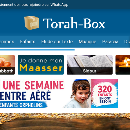
viennent de nous rejoindre sur WhatsApp
r vient de donner son Maasser
nes viennent de faire un don pour Événements Torah-Box
es viennent de faire un don pour Tsédaka : pauvres d'Israel
viennent de nous rejoindre sur WhatsApp
emmes
Enfants
Etude sur Texte
Musique
Paracha
Di
 viennent de demander une bénédiction
es viennent de faire un don pour Diane, 80 ans, dans un appartement insalub
49 places pour étudier en groupe sur Zoom
viennent de nous rejoindre sur WhatsApp
 viennent de demander une bénédiction
49 places pour étudier en groupe sur Zoom
viennent de nous rejoindre sur WhatsApp
viennent de nous rejoindre sur WhatsApp
es viennent de faire un don pour Reloger Rivka, 6 enfants, victime de violences
es viennent de faire un don pour 1 Journée de Vacances Pour les Enfants