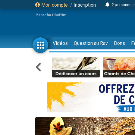
Mon compte
/
Inscription
2 personnes 
Lisbel Esthe
Paracha Choftim
3 person
2 personn
3 personnes 
Vidéos
Question au Rav
Dons
F
11 personnes
3 personn
Il reste 
2 personnes 
29 personnes
Il reste 
2 personnes 
6 personnes 
4 personn
2 personn