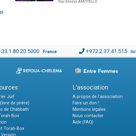
Rav Eliezer AMOYELLE
oi
+33.1.80.20.5000
+972.2.37.41.515
France
Is
ources
L'association
ier Juif
A propos de l'association
(livre de prière)
Faire un don !
es de Chabbath
Mentions légales
 Torah-Box
Nous contacter
tion
Aide (FAQ)
t Torah-Box
 Version