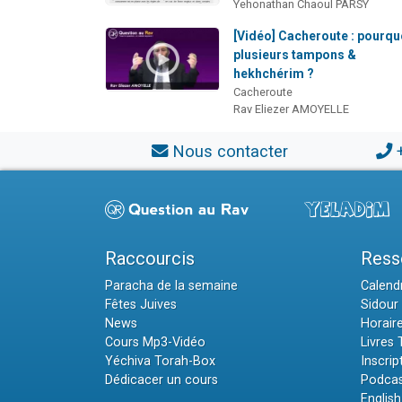
Yehonathan Chaoul PARSY
[Vidéo] Cacheroute : pourqu
plusieurs tampons &
hekhchérim ?
Cacheroute
Rav Eliezer AMOYELLE
Nous contacter
Raccourcis
Ress
Paracha de la semaine
Calendr
Fêtes Juives
Sidour 
News
Horair
Cours Mp3-Vidéo
Livres
Yéchiva Torah-Box
Inscrip
Dédicacer un cours
Podcas
English