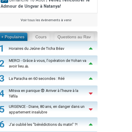
Dimanche 16 Août |
Venez rencontrer le
J-7
Admour de Ungvar à Natanya!
Voir tous les événements à venir
+ Populaires
Cours
Questions au Rav
1
Horaires du Jeûne de Ticha Béav
2
MERCI - Grâce à vous, l'opération de Yohan va
avoir lieu 🙏
3
La Paracha en 60 secondes : Réé
4
Mitsva en panique 😨 Arriver à l'heure à la
Téfila
5
URGENCE - Diane, 80 ans, en danger dans un
appartement insalubre
6
J'ai oublié les "bénédictions du matin" ?!