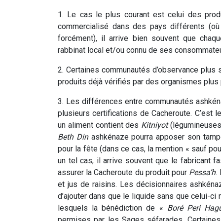
1. Le cas le plus courant est celui des prod
commercialisé dans des pays différents (o
forcément), il arrive bien souvent que chaque
rabbinat local et/ou connu de ses consommateu
2. Certaines communautés d’observance plus 
produits déjà vérifiés par des organismes plus
3. Les différences entre communautés ashkén
plusieurs certifications de Cacheroute. C’est
un aliment contient des
Kitniyot
(légumineuses
Beth
Din
ashkénaze pourra apposer son tampo
pour la fête (dans ce cas, la mention « sauf po
un tel cas, il arrive souvent que le fabricant 
assurer la Cacheroute du produit pour
Pessa’h
.
et jus de raisins. Les décisionnaires ashkéna
d’ajouter dans que le liquide sans que celui-ci 
lesquels la bénédiction de «
Boré
Peri
Hag
permises par les Sages séfarades. Certaines 