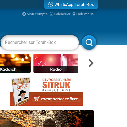
WhatsApp Torah-Box
Mon compte
Calendrier
Columbus
vertissements
Livres
Rabbanim
re
...