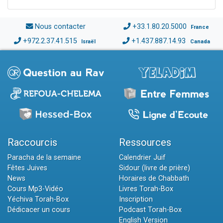
Nous contacter
+33.1.80.20.5000
France
+972.2.37.41.515
+1.437.887.14.93
Israël
Canada
Raccourcis
Ressources
Paracha de la semaine
Calendrier Juif
Fêtes Juives
Sidour (livre de prière)
News
Horaires de Chabbath
Cours Mp3-Vidéo
Livres Torah-Box
Yéchiva Torah-Box
Inscription
Dédicacer un cours
Podcast Torah-Box
English Version