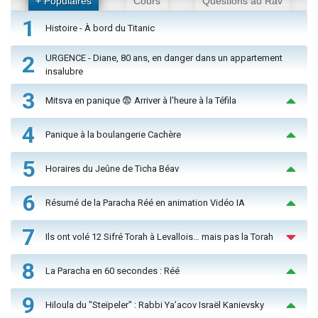
+ Populaires
Cours
Questions au Rav
1
Histoire - À bord du Titanic
2
URGENCE - Diane, 80 ans, en danger dans un appartement
insalubre
3
Mitsva en panique 😨 Arriver à l'heure à la Téfila
4
Panique à la boulangerie Cachère
5
Horaires du Jeûne de Ticha Béav
6
Résumé de la Paracha Réé en animation Vidéo IA
7
Ils ont volé 12 Sifré Torah à Levallois… mais pas la Torah
8
La Paracha en 60 secondes : Réé
9
Hiloula du "Steïpeler" : Rabbi Ya’acov Israël Kanievsky