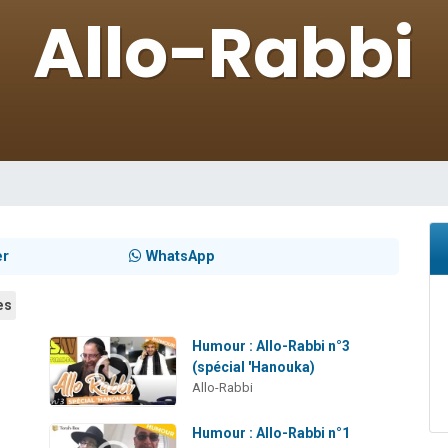
 viennent de demander une bénédiction
49 places pour étudier en groupe sur Zoom
de donner son Maasser
ent de donner son Maasser
viennent de nous rejoindre sur WhatsApp
er
WhatsApp
es
Humour : Allo-Rabbi n°3
(spécial 'Hanouka)
Allo-Rabbi
Humour : Allo-Rabbi n°1