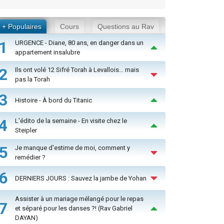
+ Populaires
Cours
Questions au Rav
1
URGENCE - Diane, 80 ans, en danger dans un
appartement insalubre
2
Ils ont volé 12 Sifré Torah à Levallois… mais
pas la Torah
3
Histoire - À bord du Titanic
4
L'édito de la semaine - En visite chez le
Steipler
5
Je manque d'estime de moi, comment y
remédier ?
6
DERNIERS JOURS : Sauvez la jambe de Yohan
Assister à un mariage mélangé pour le repas
7
et séparé pour les danses ?! (Rav Gabriel
DAYAN)