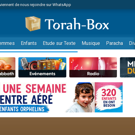
viennent de nous rejoindre sur WhatsApp
de donner son Maasser
es viennent de faire un don pour 5 jours de vacances aux Orphelins
es viennent de faire un don pour Diane, 80 ans, dans un appartement insalub
viennent de nous rejoindre sur WhatsApp
emmes
Enfants
Etude sur Texte
Musique
Paracha
Di
 viennent de demander une bénédiction
nnes viennent de faire un don pour Sauvez la jambe de Yohan
49 places pour étudier en groupe sur Zoom
lles musiques dans Torah-Box Music
viennent de nous rejoindre sur WhatsApp
viennent de nous rejoindre sur WhatsApp
les musiques dans Torah-Box Music
viennent de nous rejoindre sur WhatsApp
es viennent de faire un don pour Tsédaka : pauvres d'Israel
sion radio : Visions de grandeur n°104 : Le Chabbath et le Birkat Hamazone à 