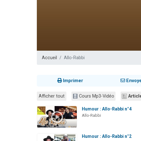
61 personnes
Il reste 
Ariel vient 
Nathaniel vi
4 personnes 
Accueil
Allo-Rabbi
Imprimer
Envoy
Afficher tout
Cours Mp3-Vidéo
Articl
Humour : Allo-Rabbi n°4
Allo-Rabbi
Humour : Allo-Rabbi n°2