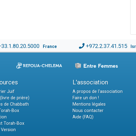
+33.1.80.20.5000
+972.2.37.41.515
France
Is
ources
L'association
ier Juif
A propos de l'association
(livre de prière)
Faire un don !
es de Chabbath
Mentions légales
 Torah-Box
Nous contacter
tion
Aide (FAQ)
t Torah-Box
 Version