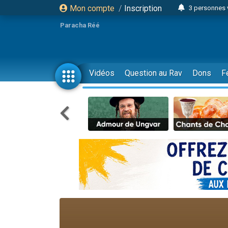
Mon compte
/
Inscription
3 personnes 
Odaya vient 
Paracha Réé
3 personn
3 personn
2 personnes 
Vidéos
Question au Rav
Dons
F
13 personnes
30 perso
Il reste 
12 nouve
3 personnes 
2 personnes 
2 nouvel
3 personnes 
8 personn
Nouvelle émis