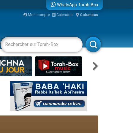
WhatsApp Torah-Box
Mon compte
Calendrier
Columbus
re
vertissements
Livres
Rabbanim
travers le temps