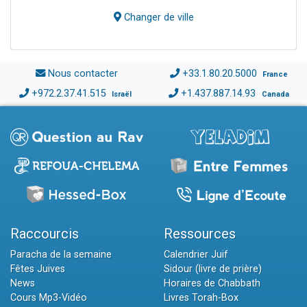
Changer de ville
Nous contacter
+33.1.80.20.5000
France
+972.2.37.41.515
+1.437.887.14.93
Israël
Canada
Raccourcis
Ressources
Paracha de la semaine
Calendrier Juif
Fêtes Juives
Sidour (livre de prière)
News
Horaires de Chabbath
Cours Mp3-Vidéo
Livres Torah-Box