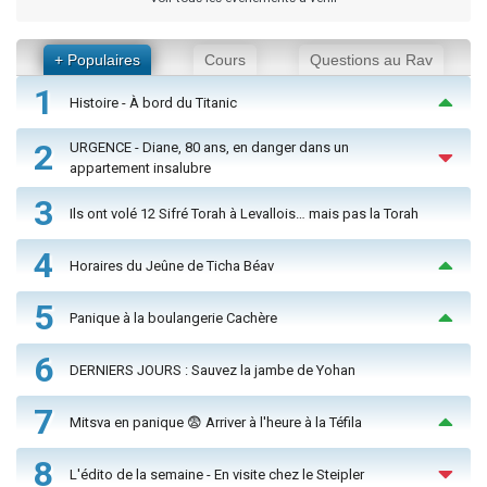
+ Populaires
Cours
Questions au Rav
1
Histoire - À bord du Titanic
2
URGENCE - Diane, 80 ans, en danger dans un
appartement insalubre
3
Ils ont volé 12 Sifré Torah à Levallois… mais pas la Torah
4
Horaires du Jeûne de Ticha Béav
5
Panique à la boulangerie Cachère
6
DERNIERS JOURS : Sauvez la jambe de Yohan
7
Mitsva en panique 😨 Arriver à l'heure à la Téfila
8
L'édito de la semaine - En visite chez le Steipler