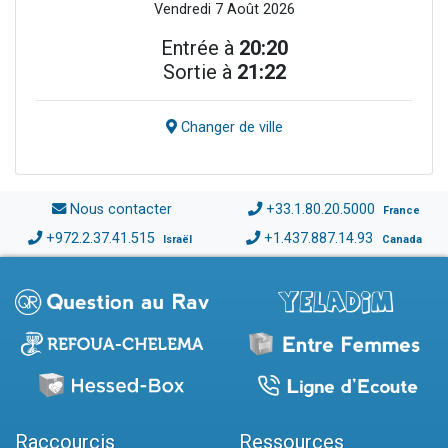
Vendredi 7 Août 2026
Entrée à
20:20
Sortie à
21:22
Changer de ville
Nous contacter
+33.1.80.20.5000
France
+972.2.37.41.515
+1.437.887.14.93
Israël
Canada
Raccourcis
Ressources