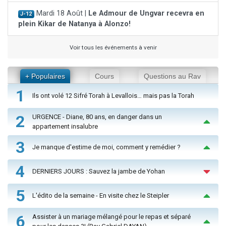
Mardi 18 Août |
Le Admour de Ungvar recevra en
J-12
plein Kikar de Natanya à Alonzo!
Voir tous les événements à venir
+ Populaires
Cours
Questions au Rav
1
Ils ont volé 12 Sifré Torah à Levallois… mais pas la Torah
2
URGENCE - Diane, 80 ans, en danger dans un
appartement insalubre
3
Je manque d'estime de moi, comment y remédier ?
4
DERNIERS JOURS : Sauvez la jambe de Yohan
5
L'édito de la semaine - En visite chez le Steipler
6
Assister à un mariage mélangé pour le repas et séparé