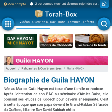
2 personnes viennent de nous rejoindre sur WhatsApp
Mon compte
3 personnes viennent de nous rejoindre sur WhatsApp
2 nouvelles musiques dans Torah-Box Music
Vidéos
Question au Rav
Dons
Femmes
Enfants
Etude sur 
8 personnes viennent de faire un don pour Tsédaka : pauvres d'Israel
4 personnes viennent de faire un don pour Diane, 80 ans, dans un appartement insalubre
Nouvelle émission radio : Visions de grandeur n°104 : Le Chabbath et le Birkat Hamazone à travers le temps
61 personnes viennent de demander une bénédiction
39 personnes viennent de faire un don pour Sauvez la jambe de Yohan
Il reste 49 places pour étudier en groupe sur Zoom
Accueil
Rabbanites & Conférencières
Guila HAYON
Ariel vient de donner son Maasser
Biographie de Guila HAYON
Nathaniel vient de donner son Maasser
6 personnes viennent de faire un don pour 5 enfants déjà orphelins risquent de perdre leur maman
Née au Maroc, Guila Hayon est issue d'une famille orthodoxe.
2 personnes viennent de faire un don pour Reloger Rivka, 6 enfants, victime de violences...
Après l'obtention de son BAC au séminaire d'Aix-les-Bains, elle
poursuit ses études de Kodech pour devenir enseignante. C'est
10 personnes viennent de demander une bénédiction
à cette époque que son papa devient le Grand-Rabbin Séfarade
Il reste 49 places pour étudier en groupe sur Zoom
du Québec, l'illustre Rav David Sabbah chlita.