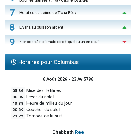
pour les danses ?! (Rav Gabriel DAYAN)
7
Horaires du Jeûne de Ticha Béav
8
Elyana au buisson ardent
9
4 choses à ne jamais dire à quelqu'un en deuil
Horaires pour Columbus
6 Août 2026 - 23 Av 5786
05:36
Mise des Téfilines
06:35
Lever du soleil
13:38
Heure de milieu du jour
20:39
Coucher du soleil
21:22
Tombée de la nuit
Chabbath
Réé