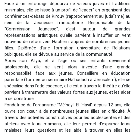
Face à un entourage dépourvu de valeurs juives et traditions
Dovan vient de donner son Maasser
minimales, elle se hisse à un profil de "leader" en organisant des
2 personnes viennent de nous rejoindre sur WhatsApp
conférences-débats de Kirouv (rapprochement au judaïsme) au
sein de la Jeunesse francophone. Responsable de la
2 personnes viennent de nous rejoindre sur WhatsApp
"Commission Jeunesse", c'est autour de grandes
Malgorzata vient de donner son Maasser
représentations artistiques qu'elle parvient à insuffler un vent
3 personnes viennent de nous rejoindre sur WhatsApp
nouveau de retour vers Hachem, auprès de nombreuses jeunes
filles. Diplômée d'une formation universitaire de Relations
publiques, elle se dévoue au service de la communauté.
Après son Aliya, et à l'âge où ses enfants deviennent
adolescents, elle se sent alors investie d'une grande
responsabilité face aux jeunes. Conseillère en éducation
parentale (formée au séminaire Ha'hadach à Jérusalem), elle se
spécialise dans l'adolescence, et c'est à travers le théâtre qu'elle
parvient à transmettre des valeurs fortes aux jeunes, et les aider
à se construire.
Fondatrice de l'organisme "Mé'hayil El 'Hayil" depuis 12 ans, elle
ouvre son cœur à de nombreuses jeunes filles en difficulté. À
travers des activités constructives pour les adolescentes et des
ateliers avec leurs mamans, elle leur permet d'exprimer leurs
malaises, leurs questions et les aide à trouver en elles les