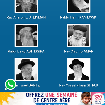
Rav Aharon L. STEINMAN
Rabbi 'Haïm KANIEWSKI
Rabbi David ABI'HSSIRA
Rav Chlomo AMAR
Rav Israël GANTZ
Rav Yossef-Haïm SITRUK