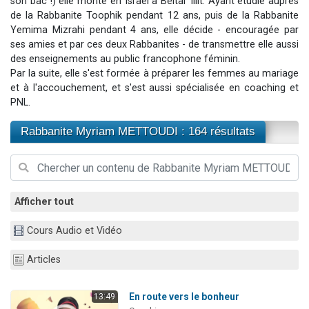
son bac !) elle monte en Israël à Beitar Illit. Ayant étudié auprès
13 personnes viennent de demander une bénédiction
de la Rabbanite Toophik pendant 12 ans, puis de la Rabbanite
Yemima Mizrahi pendant 4 ans, elle décide - encouragée par
30 personnes viennent de faire un don pour Sauvez la jambe de Yohan
ses amies et par ces deux Rabbanites - de transmettre elle aussi
Il reste 49 places pour étudier en groupe sur Zoom
des enseignements au public francophone féminin.
Par la suite, elle s'est formée à préparer les femmes au mariage
12 nouvelles musiques dans Torah-Box Music
et à l'accouchement, et s'est aussi spécialisée en coaching et
29 personnes viennent de demander une bénédiction
PNL.
Rabbanite Myriam METTOUDI : 164 résultats
Afficher tout
Cours Audio et Vidéo
Articles
En route vers le bonheur
13:49