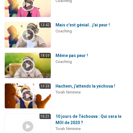
Coaching
Mais c'est génial...j'ai peur !
13:42
Coaching
Même pas peur !
18:03
Coaching
Hachem, j'attends la yéchoua !
15:33
Torah féminine
10 jours de Téchouva : Qui sera le
16:21
MOI de 2020 ?
Torah féminine