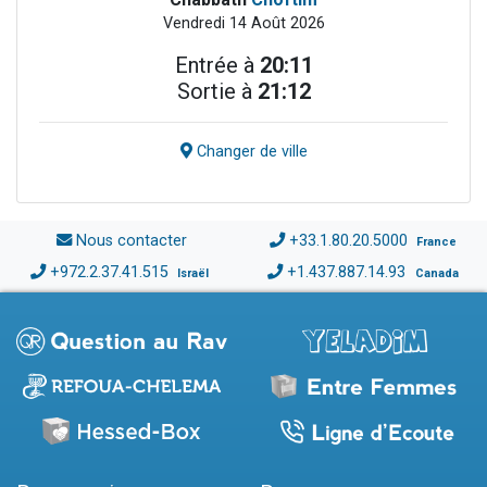
Vendredi 14 Août 2026
Entrée à
20:11
Sortie à
21:12
Changer de ville
Nous contacter
+33.1.80.20.5000
France
+972.2.37.41.515
+1.437.887.14.93
Israël
Canada