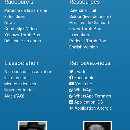
Raccourcis
Ressources
Paracha de la semaine
Calendrier Juif
Fêtes Juives
Sidour (livre de prière)
News
Horaires de Chabbath
Cours Mp3-Vidéo
Livres Torah-Box
Yéchiva Torah-Box
Inscription
Dédicacer un cours
Podcast Torah-Box
English Version
L'association
Retrouvez-nous...
A propos de l'association
Twitter
Faire un don !
Facebook
Mentions légales
YouTube
Nous contacter
WhatsApp
Aide (FAQ)
WhatsApp Femmes
Application iOS
Application Android