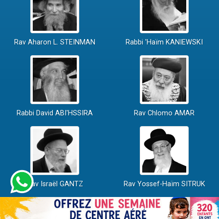
Rav Aharon L. STEINMAN
Rabbi 'Haïm KANIEWSKI
Rabbi David ABI'HSSIRA
Rav Chlomo AMAR
Rav Israël GANTZ
Rav Yossef-Haïm SITRUK