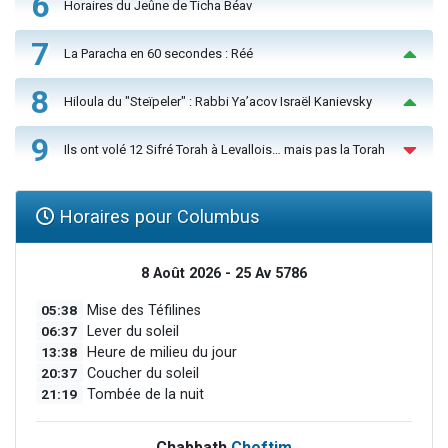
6
Horaires du Jeûne de Ticha Béav
7
La Paracha en 60 secondes : Réé
8
Hiloula du "Steïpeler" : Rabbi Ya’acov Israël Kanievsky
9
Ils ont volé 12 Sifré Torah à Levallois… mais pas la Torah
Horaires pour Columbus
8 Août 2026 - 25 Av 5786
05:38
Mise des Téfilines
06:37
Lever du soleil
13:38
Heure de milieu du jour
20:37
Coucher du soleil
21:19
Tombée de la nuit
Chabbath
Choftim