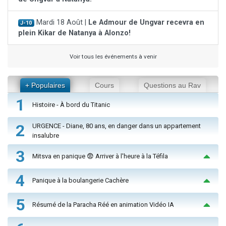
Mardi 18 Août |
Le Admour de Ungvar recevra en
J-10
plein Kikar de Natanya à Alonzo!
Voir tous les événements à venir
+ Populaires
Cours
Questions au Rav
1
Histoire - À bord du Titanic
2
URGENCE - Diane, 80 ans, en danger dans un appartement
insalubre
3
Mitsva en panique 😨 Arriver à l'heure à la Téfila
4
Panique à la boulangerie Cachère
5
Résumé de la Paracha Réé en animation Vidéo IA