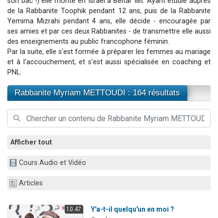
son bac !) elle monte en Israël à Beitar Illit. Ayant étudié auprès
Ariel vient de donner son Maasser
de la Rabbanite Toophik pendant 12 ans, puis de la Rabbanite
Yemima Mizrahi pendant 4 ans, elle décide - encouragée par
Il reste 49 places pour étudier en groupe sur Zoom
ses amies et par ces deux Rabbanites - de transmettre elle aussi
Nathaniel vient de donner son Maasser
des enseignements au public francophone féminin.
Par la suite, elle s'est formée à préparer les femmes au mariage
6 personnes viennent de faire un don pour 5 enfants déjà orphelins risquent de perdre leur maman
et à l'accouchement, et s'est aussi spécialisée en coaching et
3 personnes viennent de nous rejoindre sur WhatsApp
PNL.
Rabbanite Myriam METTOUDI : 164 résultats
Afficher tout
Cours Audio et Vidéo
Articles
Y'a-t-il quelqu'un en moi ?
10:47