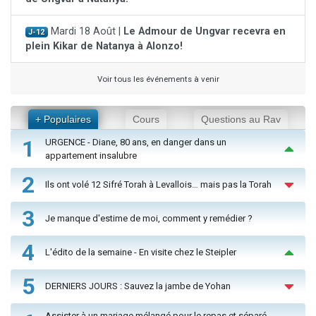
Mardi 18 Août |
Le Admour de Ungvar recevra en
J-12
plein Kikar de Natanya à Alonzo!
Voir tous les événements à venir
+ Populaires
Cours
Questions au Rav
1
URGENCE - Diane, 80 ans, en danger dans un
appartement insalubre
2
Ils ont volé 12 Sifré Torah à Levallois… mais pas la Torah
3
Je manque d'estime de moi, comment y remédier ?
4
L'édito de la semaine - En visite chez le Steipler
5
DERNIERS JOURS : Sauvez la jambe de Yohan
Assister à un mariage mélangé pour le repas et séparé