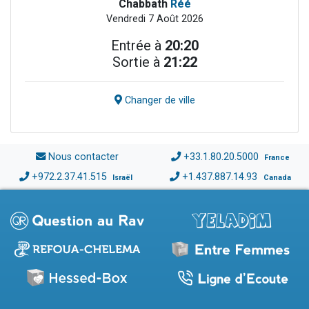
Chabbath
Réé
Vendredi 7 Août 2026
Entrée à
20:20
Sortie à
21:22
Changer de ville
Nous contacter
+33.1.80.20.5000
France
+972.2.37.41.515
+1.437.887.14.93
Israël
Canada