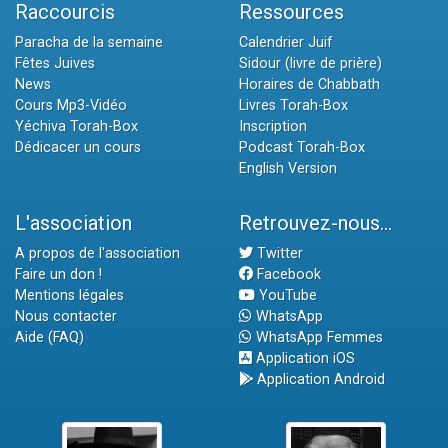
Raccourcis
Ressources
Paracha de la semaine
Calendrier Juif
Fêtes Juives
Sidour (livre de prière)
News
Horaires de Chabbath
Cours Mp3-Vidéo
Livres Torah-Box
Yéchiva Torah-Box
Inscription
Dédicacer un cours
Podcast Torah-Box
English Version
L'association
Retrouvez-nous...
A propos de l'association
Twitter
Faire un don !
Facebook
Mentions légales
YouTube
Nous contacter
WhatsApp
Aide (FAQ)
WhatsApp Femmes
Application iOS
Application Android