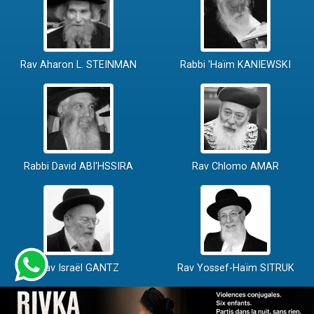
Rav Aharon L. STEINMAN
Rabbi 'Haïm KANIEWSKI
Rabbi David ABI'HSSIRA
Rav Chlomo AMAR
Rav Israël GANTZ
Rav Yossef-Haïm SITRUK