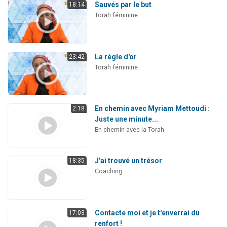
Sauvés par le but
18:14
Torah féminine
La règle d'or
23:42
Torah féminine
En chemin avec Myriam Mettoudi :
2:18
Juste une minute...
En chemin avec la Torah
J'ai trouvé un trésor
18:35
Coaching
Contacte moi et je t'enverrai du
17:03
renfort !