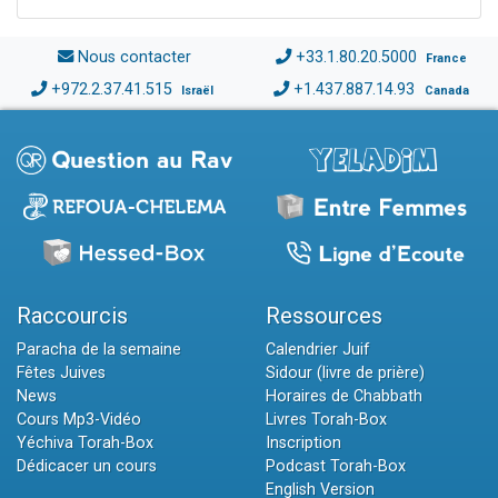
Nous contacter
+33.1.80.20.5000
France
+972.2.37.41.515
+1.437.887.14.93
Israël
Canada
Raccourcis
Ressources
Paracha de la semaine
Calendrier Juif
Fêtes Juives
Sidour (livre de prière)
News
Horaires de Chabbath
Cours Mp3-Vidéo
Livres Torah-Box
Yéchiva Torah-Box
Inscription
Dédicacer un cours
Podcast Torah-Box
English Version