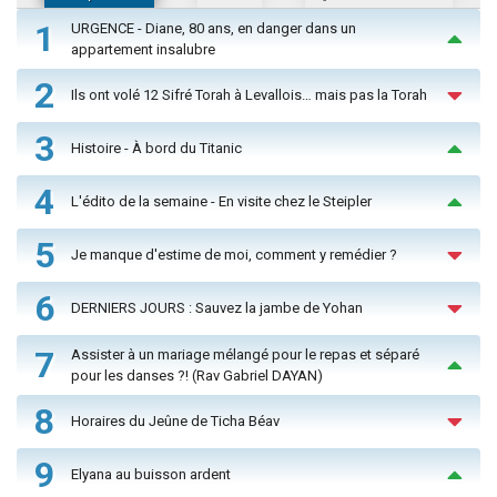
1
URGENCE - Diane, 80 ans, en danger dans un
appartement insalubre
2
Ils ont volé 12 Sifré Torah à Levallois… mais pas la Torah
3
Histoire - À bord du Titanic
4
L'édito de la semaine - En visite chez le Steipler
5
Je manque d'estime de moi, comment y remédier ?
6
DERNIERS JOURS : Sauvez la jambe de Yohan
7
Assister à un mariage mélangé pour le repas et séparé
pour les danses ?! (Rav Gabriel DAYAN)
8
Horaires du Jeûne de Ticha Béav
9
Elyana au buisson ardent