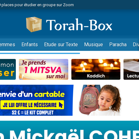
49 places pour étudier en groupe sur Zoom
nes viennent de faire un don pour Diane, 80 ans, dans un appartement insalu
viennent de nous rejoindre sur WhatsApp
viennent de nous rejoindre sur WhatsApp
es viennent de faire un don pour Reloger Rivka, 6 enfants, victime de violences
emmes
Enfants
Etude sur Texte
Musique
Paracha
Di
es viennent de faire un don pour 1 Journée de Vacances Pour les Enfants
 viennent de demander une bénédiction
viennent de nous rejoindre sur WhatsApp
49 places pour étudier en groupe sur Zoom
 donner son Maasser
viennent de nous rejoindre sur WhatsApp
viennent de nous rejoindre sur WhatsApp
de donner son Maasser
es viennent de faire un don pour 5 jours de vacances aux Orphelins
viennent de nous rejoindre sur WhatsApp