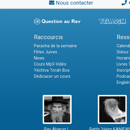
Nous contacter
Raccourcis
Ress
Paracha de la semaine
Calendr
Fêtes Juives
Sidour 
News
Horair
Cours Mp3-Vidéo
Livres
Yéchiva Torah-Box
Inscrip
Dédicacer un cours
Podcas
English
Rav Aharon L.
Rabbi 'Haïm KANIEW