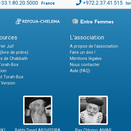
+33.1.80.20.5000
+972.2.37.41.515
France
Is
ources
L'association
ier Juif
A propos de l'association
(livre de prière)
Faire un don !
es de Chabbath
Mentions légales
 Torah-Box
Nous contacter
tion
Aide (FAQ)
t Torah-Box
 Version
SKI
Rabbi David ABI'HSSIRA
Rav Chlomo AMAR