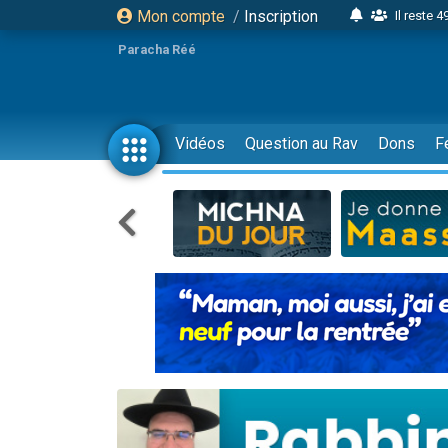
Mon compte
/
Inscription
Il reste 
16 person
Paracha Réé
2 personnes 
6 personnes 
4 personn
Vidéos
Question au Rav
Dons
F
2 personn
17 personnes
4 personnes 
Il reste 
Eva vient de
4 personnes 
3 personnes 
Odaya vient 
3 personn
2 personnes 