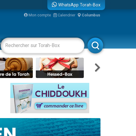
WhatsApp Torah-Box
bre
Mon compte
Calendrier
Columbus
...
vertissements
Livres
Rabbanim