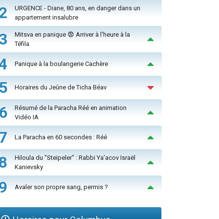
2
URGENCE - Diane, 80 ans, en danger dans un
appartement insalubre
3
Mitsva en panique 😨 Arriver à l'heure à la
Téfila
4
Panique à la boulangerie Cachère
5
Horaires du Jeûne de Ticha Béav
6
Résumé de la Paracha Réé en animation
Vidéo IA
7
La Paracha en 60 secondes : Réé
8
Hiloula du "Steïpeler" : Rabbi Ya’acov Israël
Kanievsky
9
Avaler son propre sang, permis ?