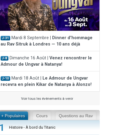
Mardi 8 Septembre |
Dinner d'hommage
J-31
au Rav Sitruk à Londres — 10 ans déjà
Dimanche 16 Août |
Venez rencontrer le
J-8
Admour de Ungvar à Natanya!
Mardi 18 Août |
Le Admour de Ungvar
J-10
recevra en plein Kikar de Natanya à Alonzo!
Voir tous les événements à venir
+ Populaires
Cours
Questions au Rav
1
Histoire - À bord du Titanic