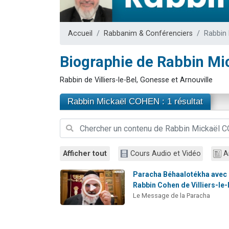
13 personnes
30 perso
Accueil
Rabbanim & Conférenciers
Rabbin
Il reste 
12 nouve
Biographie de Rabbin M
29 personnes
Rabbin de Villiers-le-Bel, Gonesse et Arnouville
Rabbin Mickaël COHEN : 1 résultat
Afficher tout
Cours Audio et Vidéo
A
Paracha Béhaalotékha avec 
Rabbin Cohen de Villiers-le-
Le Message de la Paracha