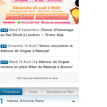
Mardi 8 Septembre |
Dinner d'hommage
J-32
au Rav Sitruk à Londres — 10 ans déjà
Dimanche 16 Août |
Venez rencontrer le
J-9
Admour de Ungvar à Natanya!
Mardi 18 Août |
Le Admour de Ungvar
J-11
recevra en plein Kikar de Natanya à Alonzo!
Voir tous les événements à venir
+ Populaires
Cours
Questions au Rav
1
Histoire - À bord du Titanic