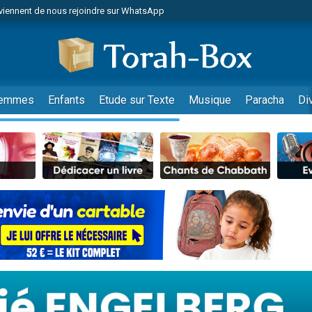
viennent de nous rejoindre sur WhatsApp
viennent de nous rejoindre sur WhatsApp
de donner son Maasser
es viennent de faire un don pour 5 jours de vacances aux Orphelins
es viennent de faire un don pour Diane, 80 ans, dans un appartement insalub
emmes
Enfants
Etude sur Texte
Musique
Paracha
Di
 viennent de demander une bénédiction
viennent de nous rejoindre sur WhatsApp
nnes viennent de faire un don pour Sauvez la jambe de Yohan
49 places pour étudier en groupe sur Zoom
lles musiques dans Torah-Box Music
viennent de nous rejoindre sur WhatsApp
viennent de nous rejoindre sur WhatsApp
viennent de nous rejoindre sur WhatsApp
les musiques dans Torah-Box Music
es viennent de faire un don pour Tsédaka : pauvres d'Israel