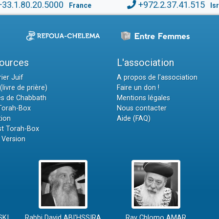
+33.1.80.20.5000
+972.2.37.41.515
France
Is
ources
L'association
ier Juif
A propos de l'association
(livre de prière)
Faire un don !
es de Chabbath
Mentions légales
 Torah-Box
Nous contacter
tion
Aide (FAQ)
t Torah-Box
 Version
SKI
Rabbi David ABI'HSSIRA
Rav Chlomo AMAR