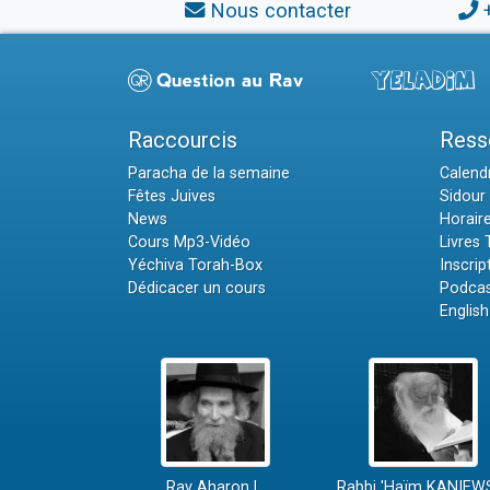
Nous contacter
Raccourcis
Ress
Paracha de la semaine
Calendr
Fêtes Juives
Sidour 
News
Horair
Cours Mp3-Vidéo
Livres
Yéchiva Torah-Box
Inscrip
Dédicacer un cours
Podcas
English
Rav Aharon L.
Rabbi 'Haïm KANIEW