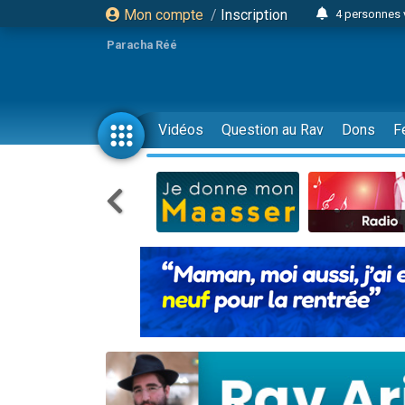
Mon compte
/
Inscription
4 personnes 
3 personnes 
Paracha Réé
Odaya vient 
3 personn
3 personn
Vidéos
Question au Rav
Dons
F
13 personnes
2 personnes 
30 perso
Il reste 
12 nouve
3 personnes 
2 personnes 
3 personnes 
2 nouvel
8 personn