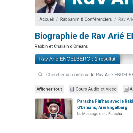
Nouvelle émis
61 personnes
Accueil
Rabbanim & Conférenciers
Rav Ar
Ariel vient 
Il reste 
Biographie de Rav Arié
Eva vient de
Rabbin et Chalia'h d'Orléans
Rav Arié ENGELBERG : 1 résultat
Afficher tout
Cours Audio et Vidéo
A
Paracha Pin’has avec le Rab
d'Orléans, Arié Engelberg
Le Message de la Paracha