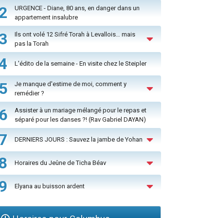
2
URGENCE - Diane, 80 ans, en danger dans un
appartement insalubre
3
Ils ont volé 12 Sifré Torah à Levallois… mais
pas la Torah
4
L'édito de la semaine - En visite chez le Steipler
5
Je manque d'estime de moi, comment y
remédier ?
6
Assister à un mariage mélangé pour le repas et
séparé pour les danses ?! (Rav Gabriel DAYAN)
7
DERNIERS JOURS : Sauvez la jambe de Yohan
8
Horaires du Jeûne de Ticha Béav
9
Elyana au buisson ardent