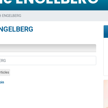
sion radio : Visions de grandeur n°104 : Le Chabbath et le Birkat Hamazone à 
 viennent de demander une bénédiction
ié ENGELBERG
de donner son Maasser
49 places pour étudier en groupe sur Zoom
 ENGELBERG
 donner son Maasser
rticles
bin