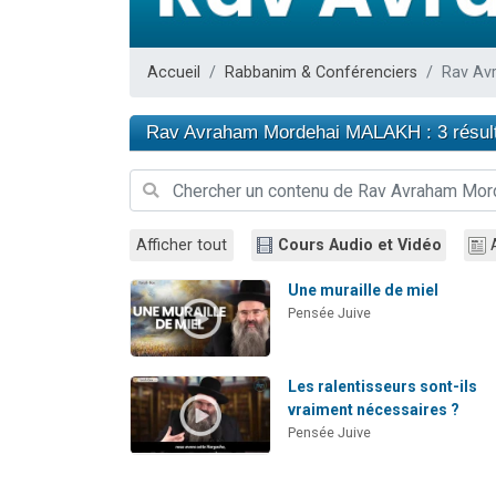
13 personnes
30 perso
Accueil
Rabbanim & Conférenciers
Rav Av
Il reste 
12 nouve
Rav Avraham Mordehai MALAKH : 3 résul
29 personnes
Afficher tout
Cours Audio et Vidéo
Une muraille de miel
Pensée Juive
Les ralentisseurs sont-ils
vraiment nécessaires ?
Pensée Juive