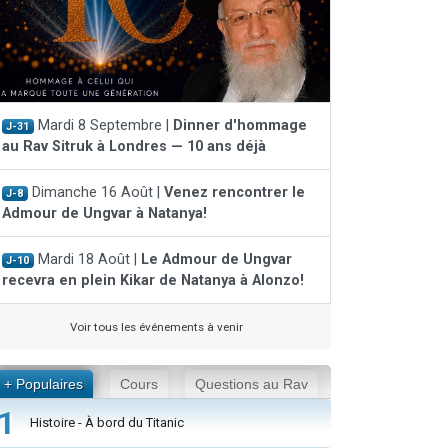
Mardi 8 Septembre |
Dinner d'hommage
J-31
au Rav Sitruk à Londres — 10 ans déjà
Dimanche 16 Août |
Venez rencontrer le
J-8
Admour de Ungvar à Natanya!
Mardi 18 Août |
Le Admour de Ungvar
J-10
recevra en plein Kikar de Natanya à Alonzo!
Voir tous les événements à venir
+ Populaires
Cours
Questions au Rav
1
Histoire - À bord du Titanic