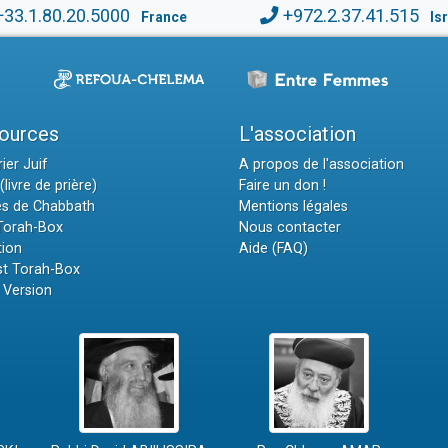
+33.1.80.20.5000
+972.2.37.41.515
France
Is
ources
L'association
ier Juif
A propos de l'association
(livre de prière)
Faire un don !
es de Chabbath
Mentions légales
 Torah-Box
Nous contacter
tion
Aide (FAQ)
t Torah-Box
 Version