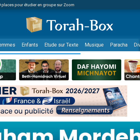
49 places pour étudier en groupe sur Zoom
nes viennent de faire un don pour Diane, 80 ans, dans un appartement insalu
viennent de nous rejoindre sur WhatsApp
viennent de nous rejoindre sur WhatsApp
es viennent de faire un don pour Reloger Rivka, 6 enfants, victime de violences
emmes
Enfants
Etude sur Texte
Musique
Paracha
Di
es viennent de faire un don pour 1 Journée de Vacances Pour les Enfants
 viennent de demander une bénédiction
viennent de nous rejoindre sur WhatsApp
49 places pour étudier en groupe sur Zoom
 donner son Maasser
viennent de nous rejoindre sur WhatsApp
viennent de nous rejoindre sur WhatsApp
de donner son Maasser
es viennent de faire un don pour 5 jours de vacances aux Orphelins
viennent de nous rejoindre sur WhatsApp