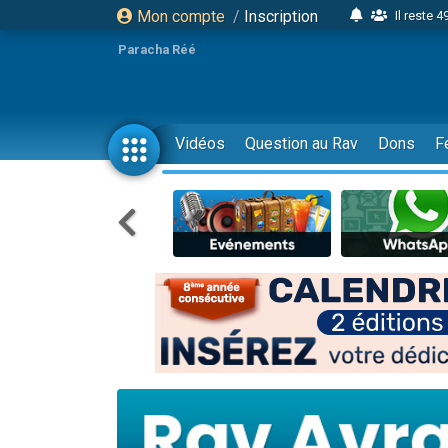
Mon compte
/
Inscription
Il reste 
16 person
Paracha Réé
2 personnes 
6 personnes 
4 personn
Vidéos
Question au Rav
Dons
F
2 personn
17 personnes
4 personnes 
Il reste 
Eva vient de
4 personnes 
3 personnes 
Odaya vient 
3 personn
2 personnes 