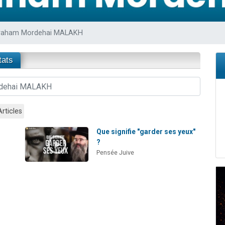
 viennent de demander une bénédiction
nnes viennent de faire un don pour Sauvez la jambe de Yohan
raham Mordehai MALAKH
49 places pour étudier en groupe sur Zoom
lles musiques dans Torah-Box Music
tats
 viennent de demander une bénédiction
Articles
Que signifie "garder ses yeux"
?
Pensée Juive