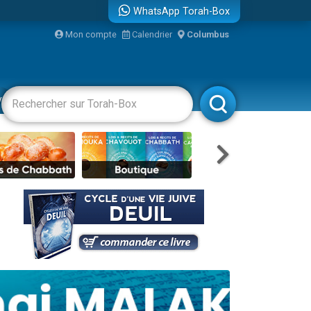
WhatsApp Torah-Box
bre
Mon compte
Calendrier
Columbus
...
vertissements
Livres
Rabbanim