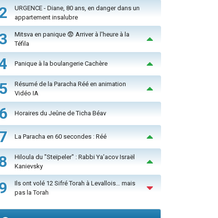
2
URGENCE - Diane, 80 ans, en danger dans un
appartement insalubre
3
Mitsva en panique 😨 Arriver à l'heure à la
Téfila
4
Panique à la boulangerie Cachère
5
Résumé de la Paracha Réé en animation
Vidéo IA
6
Horaires du Jeûne de Ticha Béav
7
La Paracha en 60 secondes : Réé
8
Hiloula du "Steïpeler" : Rabbi Ya’acov Israël
Kanievsky
9
Ils ont volé 12 Sifré Torah à Levallois… mais
pas la Torah