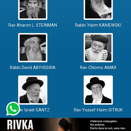
Rav Aharon L. STEINMAN
Rabbi 'Haïm KANIEWSKI
Rabbi David ABI'HSSIRA
Rav Chlomo AMAR
Rav Israël GANTZ
Rav Yossef-Haïm SITRUK