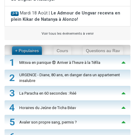
Mardi 18 Août |
Le Admour de Ungvar recevra en
J-9
plein Kikar de Natanya à Alonzo!
Voir tous les événements à venir
+ Populaires
Cours
Questions au Rav
1
Mitsva en panique 😨 Arriver à l'heure à la Téfila
2
URGENCE - Diane, 80 ans, en danger dans un appartement
insalubre
3
La Paracha en 60 secondes : Réé
4
Horaires du Jeûne de Ticha Béav
5
Avaler son propre sang, permis ?