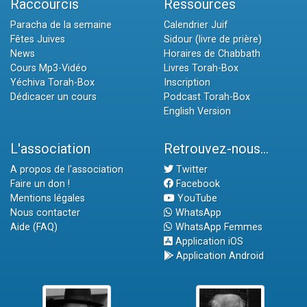
Raccourcis
Ressources
Paracha de la semaine
Calendrier Juif
Fêtes Juives
Sidour (livre de prière)
News
Horaires de Chabbath
Cours Mp3-Vidéo
Livres Torah-Box
Yéchiva Torah-Box
Inscription
Dédicacer un cours
Podcast Torah-Box
English Version
L'association
Retrouvez-nous...
A propos de l'association
Twitter
Faire un don !
Facebook
Mentions légales
YouTube
Nous contacter
WhatsApp
Aide (FAQ)
WhatsApp Femmes
Application iOS
Application Android