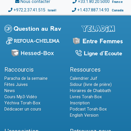
Nous contacter
+33.1.80.20.5000
France
+972.2.37.41.515
+1.437.887.14.93
Israël
Canada
Raccourcis
Ressources
Paracha de la semaine
Calendrier Juif
Fêtes Juives
Sidour (livre de prière)
News
Horaires de Chabbath
Cours Mp3-Vidéo
Livres Torah-Box
Yéchiva Torah-Box
Inscription
Dédicacer un cours
Podcast Torah-Box
English Version