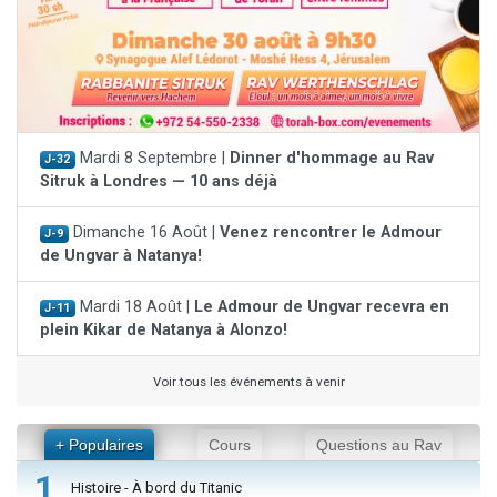
Mardi 8 Septembre |
Dinner d'hommage au Rav
J-32
Sitruk à Londres — 10 ans déjà
Dimanche 16 Août |
Venez rencontrer le Admour
J-9
de Ungvar à Natanya!
Mardi 18 Août |
Le Admour de Ungvar recevra en
J-11
plein Kikar de Natanya à Alonzo!
Voir tous les événements à venir
+ Populaires
Cours
Questions au Rav
1
Histoire - À bord du Titanic