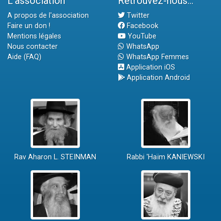
L'association
Retrouvez-nous...
A propos de l'association
Twitter
Faire un don !
Facebook
Mentions légales
YouTube
Nous contacter
WhatsApp
Aide (FAQ)
WhatsApp Femmes
Application iOS
Application Android
Rav Aharon L. STEINMAN
Rabbi 'Haïm KANIEWSKI