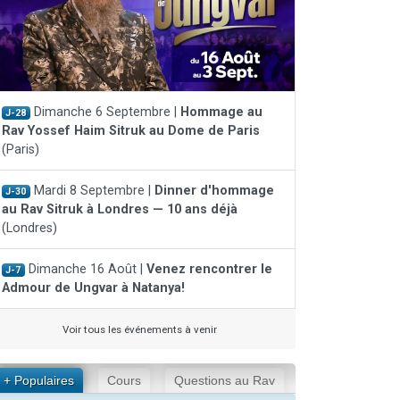
Dimanche 6 Septembre |
Hommage au
J-28
Rav Yossef Haim Sitruk au Dome de Paris
(Paris)
Mardi 8 Septembre |
Dinner d'hommage
J-30
au Rav Sitruk à Londres — 10 ans déjà
(Londres)
Dimanche 16 Août |
Venez rencontrer le
J-7
Admour de Ungvar à Natanya!
Voir tous les événements à venir
+ Populaires
Cours
Questions au Rav