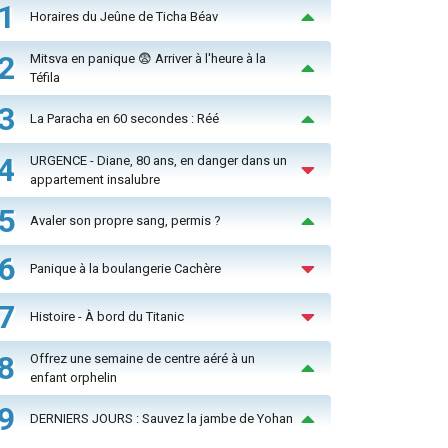
1
Horaires du Jeûne de Ticha Béav
2
Mitsva en panique 😨 Arriver à l'heure à la
Téfila
3
La Paracha en 60 secondes : Réé
4
URGENCE - Diane, 80 ans, en danger dans un
appartement insalubre
5
Avaler son propre sang, permis ?
6
Panique à la boulangerie Cachère
7
Histoire - À bord du Titanic
8
Offrez une semaine de centre aéré à un
enfant orphelin
9
DERNIERS JOURS : Sauvez la jambe de Yohan