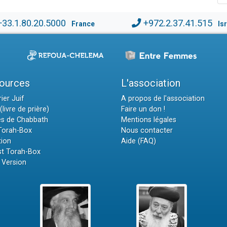
+33.1.80.20.5000
+972.2.37.41.515
France
Is
ources
L'association
ier Juif
A propos de l'association
(livre de prière)
Faire un don !
es de Chabbath
Mentions légales
 Torah-Box
Nous contacter
tion
Aide (FAQ)
t Torah-Box
 Version