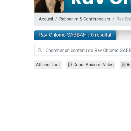
Il reste 
Eva vient de
Accueil
Rabbanim & Conférenciers
Rav C
4 personnes 
3 personnes 
Rav Chlomo SABBAH : 0 résultat
3 person
Afficher tout
Cours Audio et Vidéo
Ar