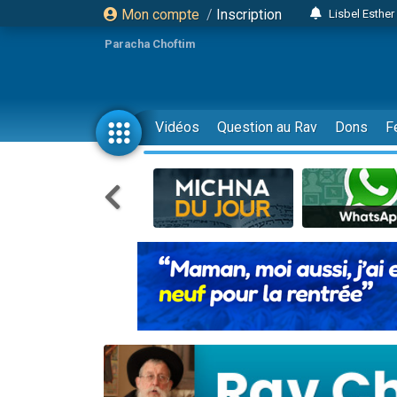
Mon compte
/
Inscription
Lisbel Esthe
2 personn
Paracha Choftim
3 personnes 
11 personnes
3 personn
Vidéos
Question au Rav
Dons
F
Il reste 
2 personnes 
29 personnes
Il reste 
2 personnes 
6 personnes 
4 personn
2 personn
4 personnes 
17 personnes