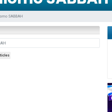
49 places pour étudier en groupe sur Zoom
 donner son Maasser
hlomo SABBAH
viennent de nous rejoindre sur WhatsApp
viennent de nous rejoindre sur WhatsApp
nes viennent de faire un don pour Événements Torah-Box
ticles