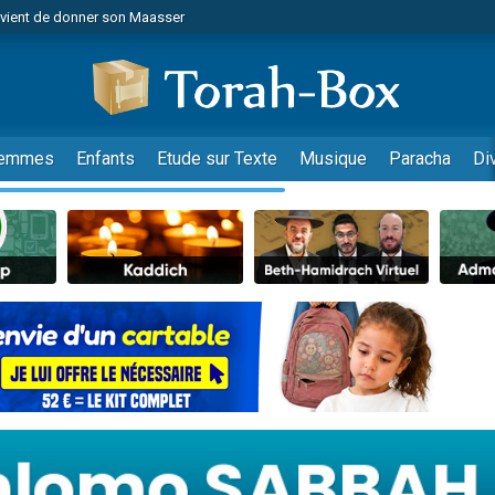
r vient de donner son Maasser
es viennent de faire un don pour Tsédaka : pauvres d'Israel
viennent de nous rejoindre sur WhatsApp
 viennent de demander une bénédiction
es viennent de faire un don pour Diane, 80 ans, dans un appartement insalub
emmes
Enfants
Etude sur Texte
Musique
Paracha
Di
49 places pour étudier en groupe sur Zoom
viennent de nous rejoindre sur WhatsApp
 viennent de demander une bénédiction
49 places pour étudier en groupe sur Zoom
viennent de nous rejoindre sur WhatsApp
viennent de nous rejoindre sur WhatsApp
es viennent de faire un don pour Reloger Rivka, 6 enfants, victime de violences
es viennent de faire un don pour 1 Journée de Vacances Pour les Enfants
viennent de nous rejoindre sur WhatsApp
 viennent de demander une bénédiction