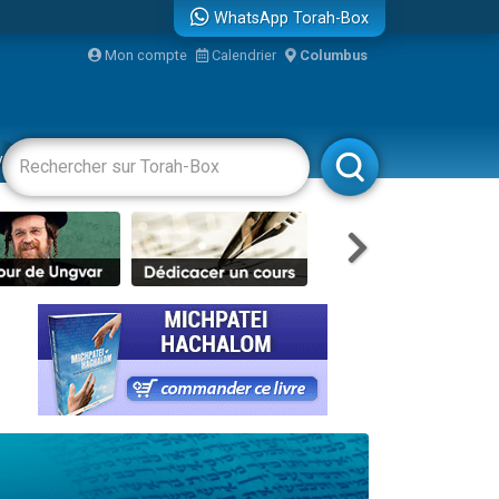
WhatsApp Torah-Box
Mon compte
Calendrier
Columbus
re
vertissements
Livres
Rabbanim
...