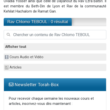
Ovadia Yossef ainsi que celle de Dayanout du Rav Ezra Batsri. Il
Il reste 49 places pour étudier en groupe sur Zoom
est membre du Beth-Din de Lyon et Rav de la communauté
Kehilat Hachalom de Ramat Gan.
3 personnes viennent de nous rejoindre sur WhatsApp
2 personnes viennent de nous rejoindre sur WhatsApp
Rav Chlomo TEBOUL : 0 résultat
2 nouvelles musiques dans Torah-Box Music
6 personnes viennent de nous rejoindre sur WhatsApp
Afficher tout
Cours Audio et Vidéo
Articles
Newsletter Torah-Box
Pour recevoir chaque semaine les nouveaux cours et
articles, inscrivez-vous dès maintenant :