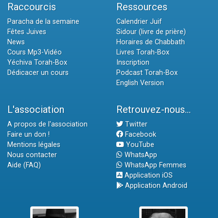
Raccourcis
Ressources
Paracha de la semaine
Calendrier Juif
Fêtes Juives
Sidour (livre de prière)
News
Horaires de Chabbath
Cours Mp3-Vidéo
Livres Torah-Box
Yéchiva Torah-Box
Inscription
Dédicacer un cours
Podcast Torah-Box
English Version
L'association
Retrouvez-nous...
A propos de l'association
Twitter
Faire un don !
Facebook
Mentions légales
YouTube
Nous contacter
WhatsApp
Aide (FAQ)
WhatsApp Femmes
Application iOS
Application Android