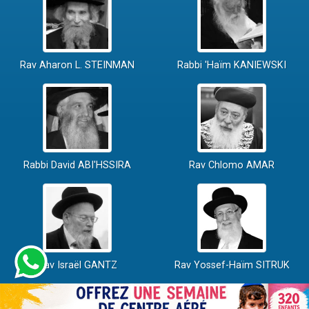
Rav Aharon L. STEINMAN
Rabbi 'Haïm KANIEWSKI
Rabbi David ABI'HSSIRA
Rav Chlomo AMAR
Rav Israël GANTZ
Rav Yossef-Haïm SITRUK