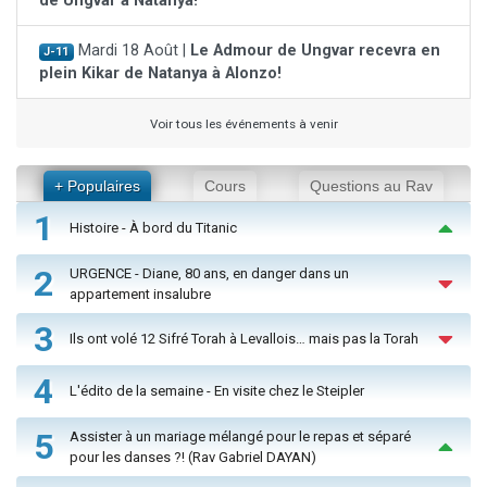
de Ungvar à Natanya!
Mardi 18 Août |
Le Admour de Ungvar recevra en
J-11
plein Kikar de Natanya à Alonzo!
Voir tous les événements à venir
+ Populaires
Cours
Questions au Rav
1
Histoire - À bord du Titanic
2
URGENCE - Diane, 80 ans, en danger dans un
appartement insalubre
3
Ils ont volé 12 Sifré Torah à Levallois… mais pas la Torah
4
L'édito de la semaine - En visite chez le Steipler
5
Assister à un mariage mélangé pour le repas et séparé
pour les danses ?! (Rav Gabriel DAYAN)