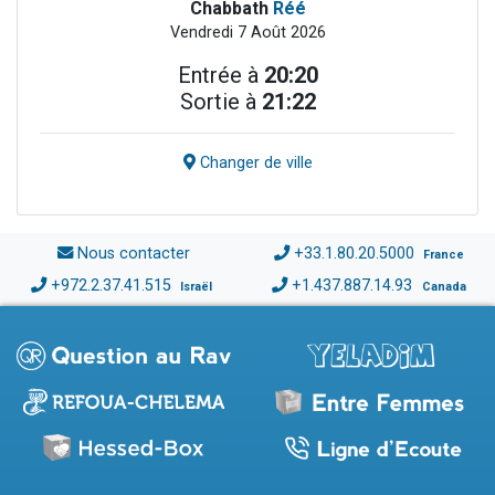
Chabbath
Réé
Vendredi 7 Août 2026
Entrée à
20:20
Sortie à
21:22
Changer de ville
Nous contacter
+33.1.80.20.5000
France
+972.2.37.41.515
+1.437.887.14.93
Israël
Canada