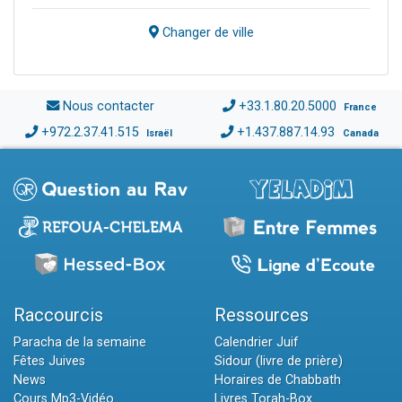
Changer de ville
Nous contacter
+33.1.80.20.5000
France
+972.2.37.41.515
+1.437.887.14.93
Israël
Canada
Raccourcis
Ressources
Paracha de la semaine
Calendrier Juif
Fêtes Juives
Sidour (livre de prière)
News
Horaires de Chabbath
Cours Mp3-Vidéo
Livres Torah-Box