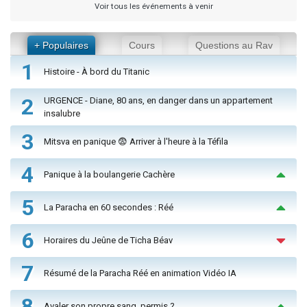
Voir tous les événements à venir
+ Populaires
Cours
Questions au Rav
1
Histoire - À bord du Titanic
2
URGENCE - Diane, 80 ans, en danger dans un appartement
insalubre
3
Mitsva en panique 😨 Arriver à l'heure à la Téfila
4
Panique à la boulangerie Cachère
5
La Paracha en 60 secondes : Réé
6
Horaires du Jeûne de Ticha Béav
7
Résumé de la Paracha Réé en animation Vidéo IA
8
Avaler son propre sang, permis ?