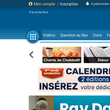
Mon compte
/
Inscription
6 personnes 
4 personn
Paracha Réé
2 personn
17 personnes
4 personnes 
Vidéos
Question au Rav
Dons
F
Il reste 
23 person
Eva vient de
4 personnes 
3 personnes 
3 personn
Odaya vient 
13 personnes
2 personnes 
30 perso