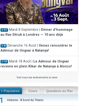
Mardi 8 Septembre |
Dinner d'hommage
J-31
au Rav Sitruk à Londres — 10 ans déjà
Dimanche 16 Août |
Venez rencontrer le
J-8
Admour de Ungvar à Natanya!
Mardi 18 Août |
Le Admour de Ungvar
J-10
recevra en plein Kikar de Natanya à Alonzo!
Voir tous les événements à venir
+ Populaires
Cours
Questions au Rav
1
Histoire - À bord du Titanic