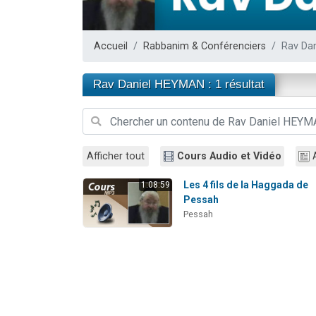
Il reste 
12 nouve
Accueil
Rabbanim & Conférenciers
Rav Da
3 personnes 
2 personnes 
Rav Daniel HEYMAN : 1 résultat
2 personnes 
Afficher tout
Cours Audio et Vidéo
Les 4 fils de la Haggada de
1:08:59
Pessah
Pessah