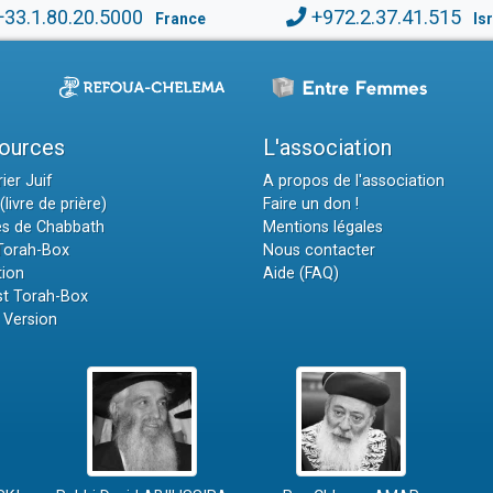
+33.1.80.20.5000
+972.2.37.41.515
France
Is
ources
L'association
ier Juif
A propos de l'association
(livre de prière)
Faire un don !
es de Chabbath
Mentions légales
 Torah-Box
Nous contacter
tion
Aide (FAQ)
t Torah-Box
 Version