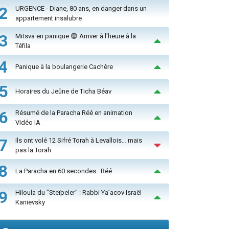
2
URGENCE - Diane, 80 ans, en danger dans un
appartement insalubre
3
Mitsva en panique 😨 Arriver à l'heure à la
Téfila
4
Panique à la boulangerie Cachère
5
Horaires du Jeûne de Ticha Béav
6
Résumé de la Paracha Réé en animation
Vidéo IA
7
Ils ont volé 12 Sifré Torah à Levallois… mais
pas la Torah
8
La Paracha en 60 secondes : Réé
9
Hiloula du "Steïpeler" : Rabbi Ya’acov Israël
Kanievsky