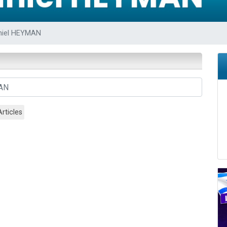
49 places pour étudier en groupe sur Zoom
lles musiques dans Torah-Box Music
niel HEYMAN
viennent de nous rejoindre sur WhatsApp
viennent de nous rejoindre sur WhatsApp
viennent de nous rejoindre sur WhatsApp
Articles