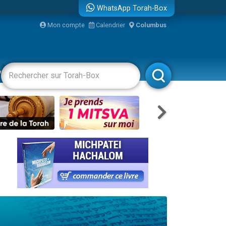
WhatsApp Torah-Box
...
Mon compte
Calendrier
Columbus
vertissements
Livres
Rabbanim
bre