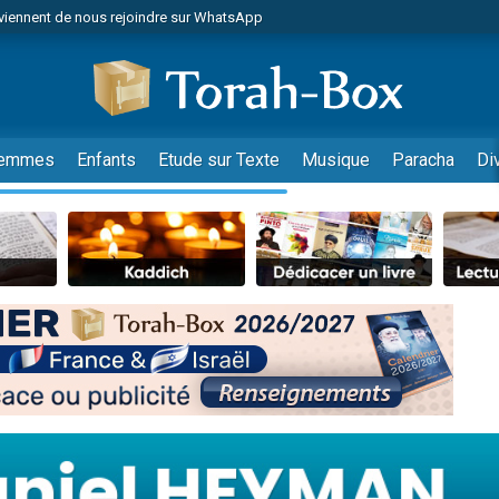
viennent de nous rejoindre sur WhatsApp
es viennent de faire un don pour Reloger Rivka, 6 enfants, victime de violences
es viennent de faire un don pour 1 Journée de Vacances Pour les Enfants
 viennent de demander une bénédiction
viennent de nous rejoindre sur WhatsApp
emmes
Enfants
Etude sur Texte
Musique
Paracha
Di
49 places pour étudier en groupe sur Zoom
nes viennent de faire un don pour Diane, 80 ans, dans un appartement insalu
 donner son Maasser
viennent de nous rejoindre sur WhatsApp
viennent de nous rejoindre sur WhatsApp
es viennent de faire un don pour 5 jours de vacances aux Orphelins
de donner son Maasser
 viennent de demander une bénédiction
viennent de nous rejoindre sur WhatsApp
nnes viennent de faire un don pour Sauvez la jambe de Yohan