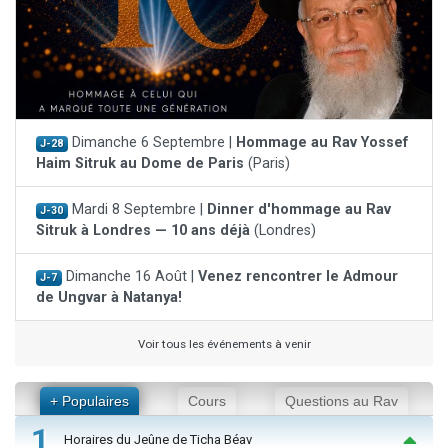
Dimanche 6 Septembre |
Hommage au Rav Yossef
J-28
Haim Sitruk au Dome de Paris
(Paris)
Mardi 8 Septembre |
Dinner d'hommage au Rav
J-30
Sitruk à Londres — 10 ans déjà
(Londres)
Dimanche 16 Août |
Venez rencontrer le Admour
J-7
de Ungvar à Natanya!
Voir tous les événements à venir
+ Populaires
Cours
Questions au Rav
1
Horaires du Jeûne de Ticha Béav