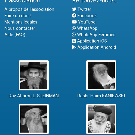
L'association
Retrouvez-nous...
A propos de l'association
Twitter
Faire un don !
Facebook
Mentions légales
YouTube
Nous contacter
WhatsApp
Aide (FAQ)
WhatsApp Femmes
Application iOS
Application Android
Rav Aharon L. STEINMAN
Rabbi 'Haïm KANIEWSKI