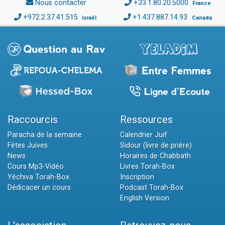
Nous contacter
+33.1.80.20.5000
France
+972.2.37.41.515
+1.437.887.14.93
Israël
Canada
Raccourcis
Ressources
Paracha de la semaine
Calendrier Juif
Fêtes Juives
Sidour (livre de prière)
News
Horaires de Chabbath
Cours Mp3-Vidéo
Livres Torah-Box
Yéchiva Torah-Box
Inscription
Dédicacer un cours
Podcast Torah-Box
English Version