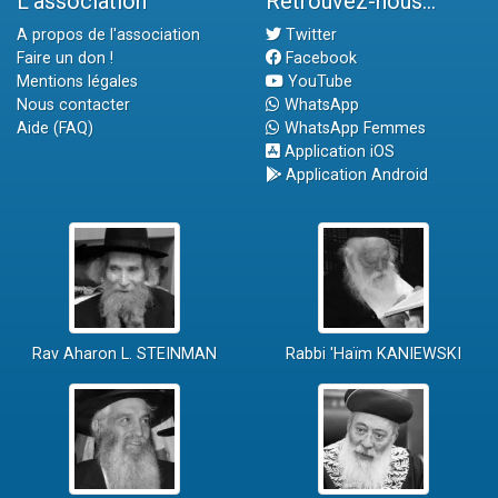
L'association
Retrouvez-nous...
A propos de l'association
Twitter
Faire un don !
Facebook
Mentions légales
YouTube
Nous contacter
WhatsApp
Aide (FAQ)
WhatsApp Femmes
Application iOS
Application Android
Rav Aharon L. STEINMAN
Rabbi 'Haïm KANIEWSKI