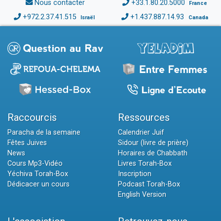
Nous contacter
+33.1.80.20.5000
France
+972.2.37.41.515
+1.437.887.14.93
Israël
Canada
Raccourcis
Ressources
Paracha de la semaine
Calendrier Juif
Fêtes Juives
Sidour (livre de prière)
News
Horaires de Chabbath
Cours Mp3-Vidéo
Livres Torah-Box
Yéchiva Torah-Box
Inscription
Dédicacer un cours
Podcast Torah-Box
English Version