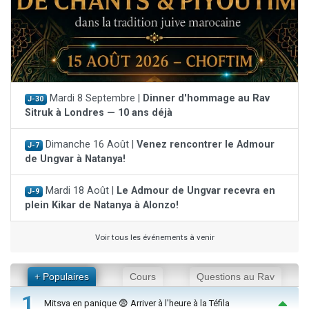
Mardi 8 Septembre |
Dinner d'hommage au Rav
J-30
Sitruk à Londres — 10 ans déjà
Dimanche 16 Août |
Venez rencontrer le Admour
J-7
de Ungvar à Natanya!
Mardi 18 Août |
Le Admour de Ungvar recevra en
J-9
plein Kikar de Natanya à Alonzo!
Voir tous les événements à venir
+ Populaires
Cours
Questions au Rav
1
Mitsva en panique 😨 Arriver à l'heure à la Téfila