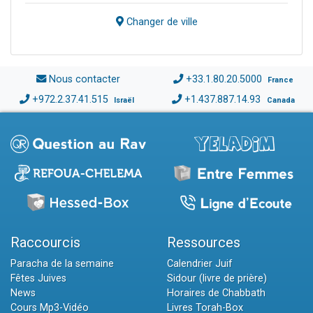
Changer de ville
Nous contacter
+33.1.80.20.5000
France
+972.2.37.41.515
+1.437.887.14.93
Israël
Canada
Raccourcis
Ressources
Paracha de la semaine
Calendrier Juif
Fêtes Juives
Sidour (livre de prière)
News
Horaires de Chabbath
Cours Mp3-Vidéo
Livres Torah-Box