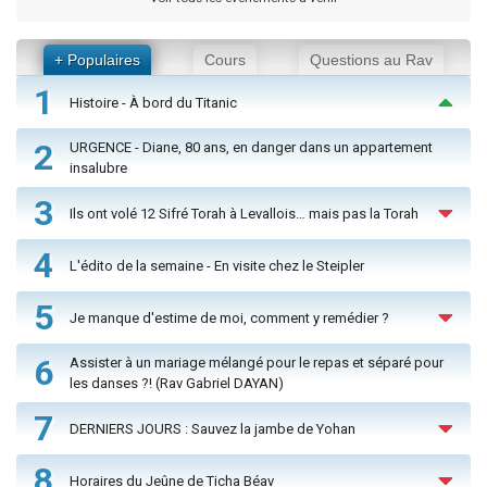
+ Populaires
Cours
Questions au Rav
1
Histoire - À bord du Titanic
2
URGENCE - Diane, 80 ans, en danger dans un appartement
insalubre
3
Ils ont volé 12 Sifré Torah à Levallois… mais pas la Torah
4
L'édito de la semaine - En visite chez le Steipler
5
Je manque d'estime de moi, comment y remédier ?
6
Assister à un mariage mélangé pour le repas et séparé pour
les danses ?! (Rav Gabriel DAYAN)
7
DERNIERS JOURS : Sauvez la jambe de Yohan
8
Horaires du Jeûne de Ticha Béav