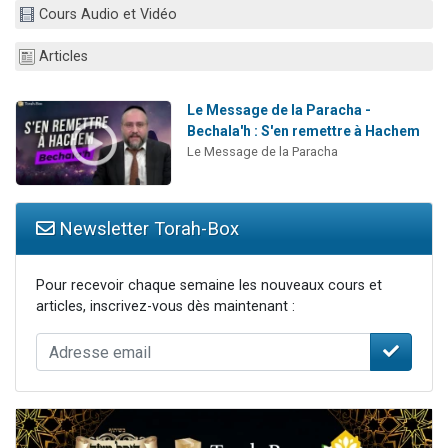
Cours Audio et Vidéo
Nouvelle émission radio : Visions de grandeur n°104 : Le Chabbath et le Birkat Hamazone à travers le temps
61 personnes viennent de demander une bénédiction
Articles
Ariel vient de donner son Maasser
Il reste 49 places pour étudier en groupe sur Zoom
Le Message de la Paracha -
Bechala'h : S'en remettre à Hachem
Eva vient de donner son Maasser
Le Message de la Paracha
Newsletter Torah-Box
Pour recevoir chaque semaine les nouveaux cours et
articles, inscrivez-vous dès maintenant :