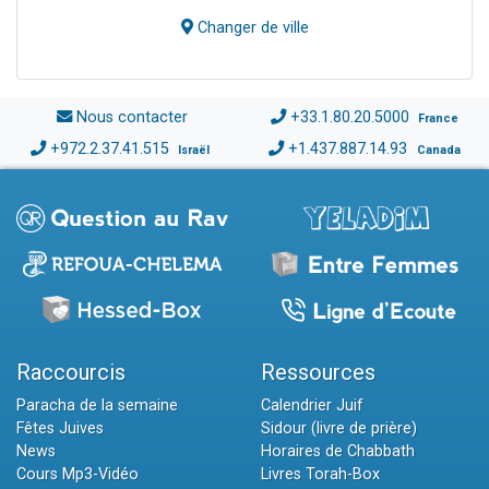
Changer de ville
Nous contacter
+33.1.80.20.5000
France
+972.2.37.41.515
+1.437.887.14.93
Israël
Canada
Raccourcis
Ressources
Paracha de la semaine
Calendrier Juif
Fêtes Juives
Sidour (livre de prière)
News
Horaires de Chabbath
Cours Mp3-Vidéo
Livres Torah-Box