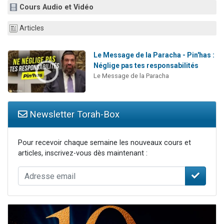
Cours Audio et Vidéo
4 personnes viennent de nous rejoindre sur WhatsApp
3 personnes viennent de nous rejoindre sur WhatsApp
Articles
3 personnes viennent de faire un don pour 5 jours de vacances aux Orphelins
Odaya vient de donner son Maasser
Le Message de la Paracha - Pin'has :
Néglige pas tes responsabilités
2 personnes viennent de faire un don pour Tsédaka : pauvres d'Israel
Le Message de la Paracha
Newsletter Torah-Box
Pour recevoir chaque semaine les nouveaux cours et
articles, inscrivez-vous dès maintenant :