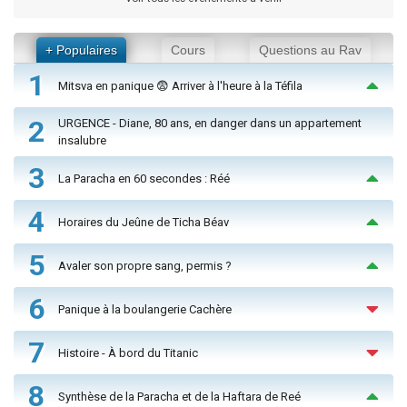
+ Populaires
Cours
Questions au Rav
1
Mitsva en panique 😨 Arriver à l'heure à la Téfila
2
URGENCE - Diane, 80 ans, en danger dans un appartement
insalubre
3
La Paracha en 60 secondes : Réé
4
Horaires du Jeûne de Ticha Béav
5
Avaler son propre sang, permis ?
6
Panique à la boulangerie Cachère
7
Histoire - À bord du Titanic
8
Synthèse de la Paracha et de la Haftara de Reé