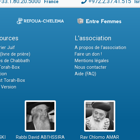
+33.1.80.20.5000
+972.2.37.41.515
France
Is
ources
L'association
ier Juif
A propos de l'association
(livre de prière)
Faire un don !
es de Chabbath
Mentions légales
 Torah-Box
Nous contacter
tion
Aide (FAQ)
t Torah-Box
 Version
SKI
Rabbi David ABI'HSSIRA
Rav Chlomo AMAR