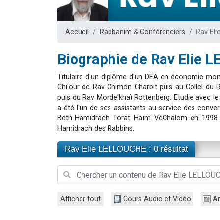
13 personnes
30 perso
Accueil
Rabbanim & Conférenciers
Rav El
Il reste 
12 nouve
Biographie de Rav Elie 
29 personnes
Titulaire d'un diplôme d'un DEA en économie moné
Chi'our de Rav Chimon Charbit puis au Collel du 
puis du Rav Morde'khaï Rottenberg. Etudie avec l
a été l'un de ses assistants au service des conv
Beth-Hamidrach Torat Haïm VéChalom en 1998 
Hamidrach des Rabbins.
Rav Elie LELLOUCHE : 0 résultat
Afficher tout
Cours Audio et Vidéo
Ar