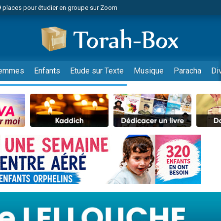
49 places pour étudier en groupe sur Zoom
nes viennent de faire un don pour Diane, 80 ans, dans un appartement insalu
viennent de nous rejoindre sur WhatsApp
viennent de nous rejoindre sur WhatsApp
es viennent de faire un don pour Reloger Rivka, 6 enfants, victime de violences
emmes
Enfants
Etude sur Texte
Musique
Paracha
Di
es viennent de faire un don pour 1 Journée de Vacances Pour les Enfants
 viennent de demander une bénédiction
viennent de nous rejoindre sur WhatsApp
49 places pour étudier en groupe sur Zoom
 donner son Maasser
viennent de nous rejoindre sur WhatsApp
viennent de nous rejoindre sur WhatsApp
de donner son Maasser
es viennent de faire un don pour 5 jours de vacances aux Orphelins
viennent de nous rejoindre sur WhatsApp