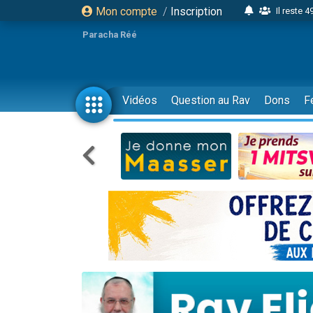
Mon compte
/
Inscription
Il reste 
16 person
Paracha Réé
2 personnes 
6 personnes 
4 personn
Vidéos
Question au Rav
Dons
F
2 personn
17 personnes
4 personnes 
Il reste 
Eva vient de
4 personnes 
3 personnes 
Odaya vient 
3 personn
2 personnes 