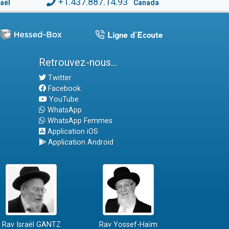
+1.437.887.14.93
raël
Canada
Retrouvez-nous...
Twitter
Facebook
YouTube
WhatsApp
WhatsApp Femmes
Application iOS
Application Android
Rav Israël GANTZ
Rav Yossef-Haïm