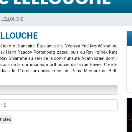
 viennent de demander une bénédiction
nnes viennent de faire un don pour Sauvez la jambe de Yohan
ie LELLOUCHE
49 places pour étudier en groupe sur Zoom
lles musiques dans Torah-Box Music
LELLOUCHE
 viennent de demander une bénédiction
taire et bancaire. Étudiant de la Yéchiva Yad Mordé'khaï au
Rav Haim Yaacov Rottenberg zatsal, puis du Rav Its'hak Kats
e Rav Shlammé au sein de la communauté Adath Israel dont il
ersions de la communauté orthodoxe de la rue Pavée. Crée le
dans le 11ème arrondissement de Paris. Membre du Beth
ticles