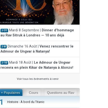
Mardi 8 Septembre |
Dinner d'hommage
J-31
au Rav Sitruk à Londres — 10 ans déjà
Dimanche 16 Août |
Venez rencontrer le
J-8
Admour de Ungvar à Natanya!
Mardi 18 Août |
Le Admour de Ungvar
J-10
recevra en plein Kikar de Natanya à Alonzo!
Voir tous les événements à venir
+ Populaires
Cours
Questions au Rav
1
Histoire - À bord du Titanic