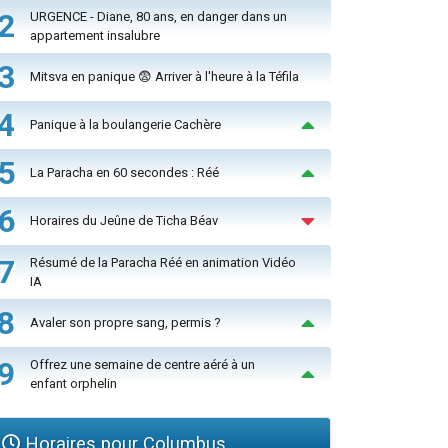
2
URGENCE - Diane, 80 ans, en danger dans un
appartement insalubre
3
Mitsva en panique 😨 Arriver à l'heure à la Téfila
4
Panique à la boulangerie Cachère
5
La Paracha en 60 secondes : Réé
6
Horaires du Jeûne de Ticha Béav
7
Résumé de la Paracha Réé en animation Vidéo
IA
8
Avaler son propre sang, permis ?
9
Offrez une semaine de centre aéré à un
enfant orphelin
Horaires pour Columbus