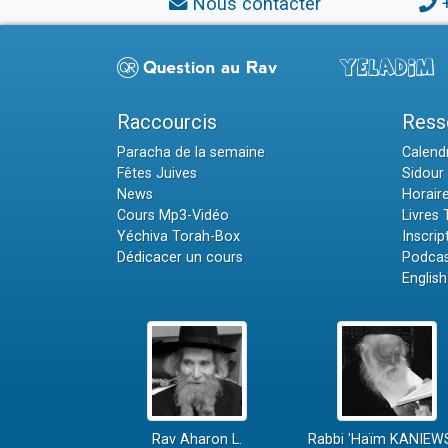
Nous contacter
Raccourcis
Ress
Paracha de la semaine
Calendr
Fêtes Juives
Sidour 
News
Horair
Cours Mp3-Vidéo
Livres
Yéchiva Torah-Box
Inscrip
Dédicacer un cours
Podcas
English
Rav Aharon L.
Rabbi 'Haïm KANIEW