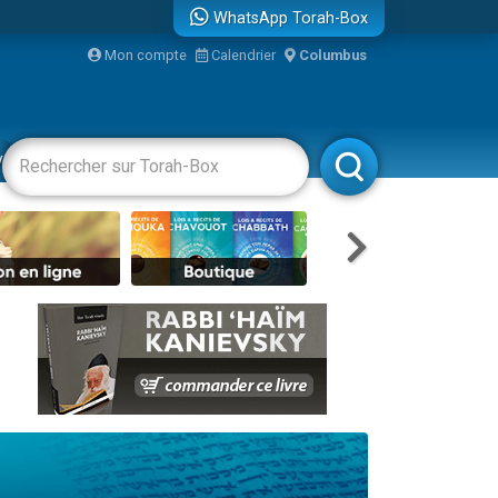
WhatsApp Torah-Box
bre
Mon compte
Calendrier
Columbus
...
vertissements
Livres
Rabbanim