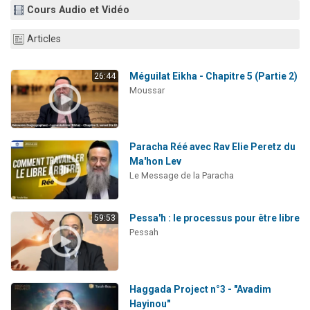
Cours Audio et Vidéo
Ariel vient de donner son Maasser
Il reste 49 places pour étudier en groupe sur Zoom
Articles
Nathaniel vient de donner son Maasser
6 personnes viennent de faire un don pour 5 enfants déjà orphelins risquent de perdre leur maman
Méguilat Eikha - Chapitre 5 (Partie 2)
26:44
Moussar
3 personnes viennent de nous rejoindre sur WhatsApp
Paracha Réé avec Rav Elie Peretz du
Ma'hon Lev
Le Message de la Paracha
Pessa'h : le processus pour être libre
59:53
Pessah
Haggada Project n°3 - "Avadim
Hayinou"