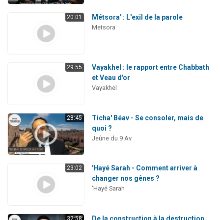
Métsora' : L'exil de la parole
20:01
Metsora
Vayakhel : le rapport entre Chabbath
29:55
et Veau d'or
Vayakhel
Ticha' Béav - Se consoler, mais de
28:45
quoi ?
Jeûne du 9 Av
'Hayé Sarah - Comment arriver à
23:02
changer nos gênes ?
'Hayé Sarah
De la construction à la destruction
32:58