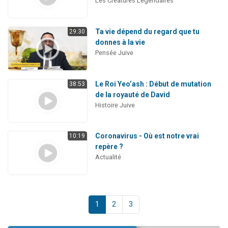
Les Créatures Légendaires
Ta vie dépend du regard que tu
29:30
donnes à la vie
Pensée Juive
Le Roi Yeo’ash : Début de mutation
38:53
de la royauté de David
Histoire Juive
Coronavirus - Où est notre vrai
10:19
repère ?
Actualité
1
2
3