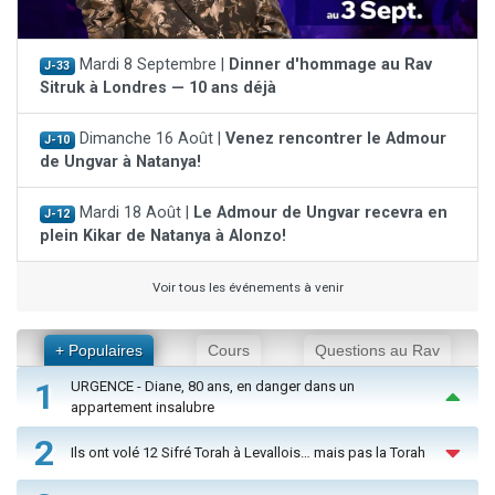
Mardi 8 Septembre |
Dinner d'hommage au Rav
J-33
Sitruk à Londres — 10 ans déjà
Dimanche 16 Août |
Venez rencontrer le Admour
J-10
de Ungvar à Natanya!
Mardi 18 Août |
Le Admour de Ungvar recevra en
J-12
plein Kikar de Natanya à Alonzo!
Voir tous les événements à venir
+ Populaires
Cours
Questions au Rav
1
URGENCE - Diane, 80 ans, en danger dans un
appartement insalubre
2
Ils ont volé 12 Sifré Torah à Levallois… mais pas la Torah