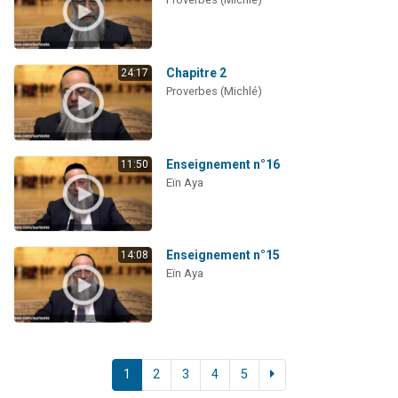
Chapitre 2
24:17
Proverbes (Michlé)
Enseignement n°16
11:50
Eïn Aya
Enseignement n°15
14:08
Eïn Aya
1
2
3
4
5