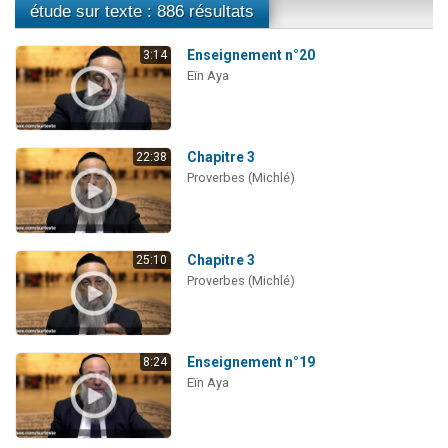
étude sur texte : 886 résultats
Enseignement n°20
3:14
Eïn Aya
Chapitre 3
22:38
Proverbes (Michlé)
Chapitre 3
25:10
Proverbes (Michlé)
Enseignement n°19
8:24
Eïn Aya