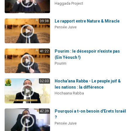
Haggada Project
Le rapport entre Nature & Miracle
39:38
Pensée Juive
Pourim : le désespoir n'existe pas
41:22
(Ein Yéouch !)
Pourim
Hocha'ana Rabba - Le peuple juif &
32:03
les nations : la différence
Hochaana Rabba
Pourquoi a t-on besoin d'Erets Israël
47:39
?
Pensée Juive