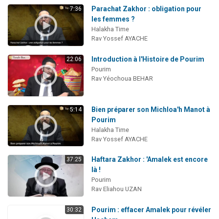
Parachat Zakhor : obligation pour
7:36
les femmes ?
Halakha Time
Rav Yossef AYACHE
Introduction à l'Histoire de Pourim
22:06
Pourim
Rav Yéochoua BEHAR
Bien préparer son Michloa'h Manot à
5:14
Pourim
Halakha Time
Rav Yossef AYACHE
Haftara Zakhor : 'Amalek est encore
37:25
là !
Pourim
Rav Eliahou UZAN
Pourim : effacer Amalek pour révéler
30:32