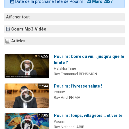
Date de la prochaine fête de Pourim :
23 Mars 2027
3 personnes viennent de nous rejoindre sur WhatsApp
11 personnes viennent de demander une bénédiction
Afficher tout
Il reste 49 places pour étudier en groupe sur Zoom
Cours Mp3-Vidéo
3 personnes viennent de faire un don pour Diane, 80 ans, dans un appartement insalubre
5 personnes viennent de faire un don pour Reloger Rivka, 6 enfants, victime de violences...
Articles
Pourim : boire du vin... jusqu'à quelle
6:55
limite ?
Halakha Time
Rav Emmanuel BENSIMON
Pourim : l'ivresse sainte !
27:44
Pourim
Rav Ariel FHIMA
Pourim : loups, villageois... et vérité
17:05
Pourim
Rav Nethanel ABIB