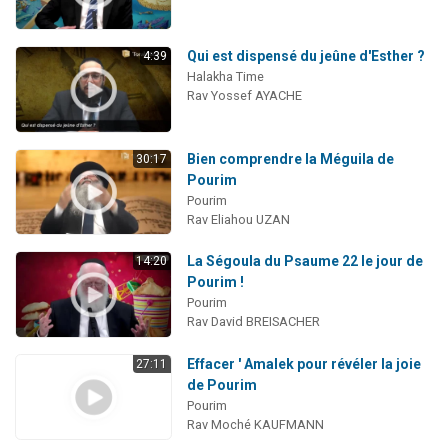
Qui est dispensé du jeûne d'Esther ?
4:39
Halakha Time
Rav Yossef AYACHE
Bien comprendre la Méguila de
30:17
Pourim
Pourim
Rav Eliahou UZAN
La Ségoula du Psaume 22 le jour de
14:20
Pourim !
Pourim
Rav David BREISACHER
Effacer ' Amalek pour révéler la joie
27:11
de Pourim
Pourim
Rav Moché KAUFMANN