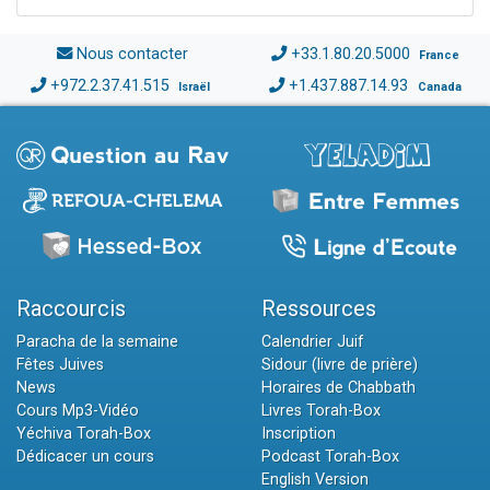
Nous contacter
+33.1.80.20.5000
France
+972.2.37.41.515
+1.437.887.14.93
Israël
Canada
Raccourcis
Ressources
Paracha de la semaine
Calendrier Juif
Fêtes Juives
Sidour (livre de prière)
News
Horaires de Chabbath
Cours Mp3-Vidéo
Livres Torah-Box
Yéchiva Torah-Box
Inscription
Dédicacer un cours
Podcast Torah-Box
English Version