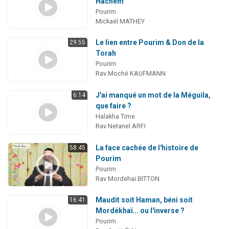
Hachem
Pourim
Mickaël MATHEY
Le lien entre Pourim & Don de la
29:55
Torah
Pourim
Rav Moché KAUFMANN
J'ai manqué un mot de la Méguila,
6:14
que faire ?
Halakha Time
Rav Netanel ARFI
La face cachée de l'histoire de
58:45
Pourim
Pourim
Rav Mordehai BITTON
Maudit soit Haman, béni soit
16:41
Mordékhaï... ou l'inverse ?
Pourim