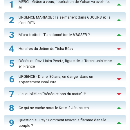
1
MERCI - Grâce à vous, l'opération de Yohan va avoir lieu
🙏
2
URGENCE MARIAGE : Ils se marient dans 6 JOURS et ils
n'ont RIEN
3
Micro-trottoir - T'as donné ton MA’ASSER ?
4
Horaires du Jeûne de Ticha Béav
5
Décès du Rav ‘Haïm Peretz, figure de la Torah tunisienne
en France
6
URGENCE - Diane, 80 ans, en danger dans un
appartement insalubre
7
J'ai oublié les "bénédictions du matin" ?!
8
Ce qui se cache sous le Kotel à Jérusalem...
9
Question au Psy : Comment raviver la flamme dans le
couple ?