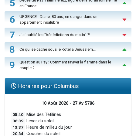
5
Décès du Rav ‘Haïm Peretz, figure de la Torah tunisienne
en France
6
URGENCE - Diane, 80 ans, en danger dans un
appartement insalubre
7
J'ai oublié les "bénédictions du matin" ?!
8
Ce qui se cache sous le Kotel à Jérusalem...
9
Question au Psy : Comment raviver la flamme dans le
couple ?
Horaires pour Columbus
10 Août 2026 - 27 Av 5786
05:40
Mise des Téfilines
06:39
Lever du soleil
13:37
Heure de milieu du jour
20:34
Coucher du soleil