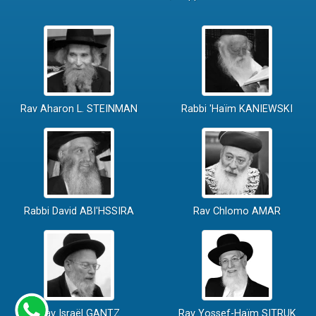
Rav Aharon L. STEINMAN
Rabbi 'Haïm KANIEWSKI
Rabbi David ABI'HSSIRA
Rav Chlomo AMAR
Rav Israël GANTZ
Rav Yossef-Haïm SITRUK