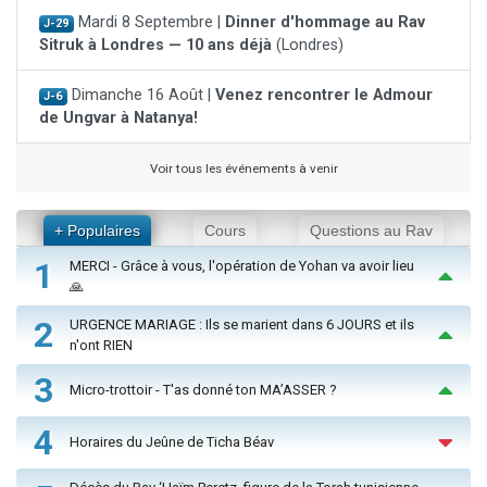
Mardi 8 Septembre |
Dinner d'hommage au Rav
J-29
Sitruk à Londres — 10 ans déjà
(Londres)
Dimanche 16 Août |
Venez rencontrer le Admour
J-6
de Ungvar à Natanya!
Voir tous les événements à venir
+ Populaires
Cours
Questions au Rav
1
MERCI - Grâce à vous, l'opération de Yohan va avoir lieu
🙏
2
URGENCE MARIAGE : Ils se marient dans 6 JOURS et ils
n'ont RIEN
3
Micro-trottoir - T'as donné ton MA’ASSER ?
4
Horaires du Jeûne de Ticha Béav