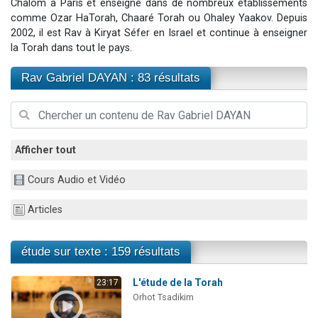
Chalom à Paris et enseigne dans de nombreux établissements
3 personnes viennent de nous rejoindre sur WhatsApp
comme Ozar HaTorah, Chaaré Torah ou Ohaley Yaakov. Depuis
2002, il est Rav à Kiryat Séfer en Israel et continue à enseigner
11 personnes viennent de demander une bénédiction
la Torah dans tout le pays.
Il reste 49 places pour étudier en groupe sur Zoom
3 personnes viennent de faire un don pour Diane, 80 ans, dans un appartement insalubre
Rav Gabriel DAYAN : 83 résultats
5 personnes viennent de faire un don pour Reloger Rivka, 6 enfants, victime de violences...
Afficher tout
Cours Audio et Vidéo
Articles
étude sur texte : 159 résultats
L'étude de la Torah
23:17
Orhot Tsadikim