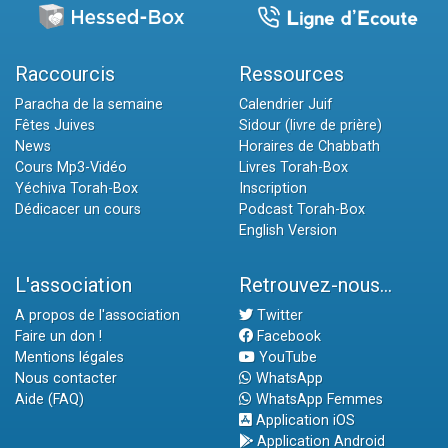
Raccourcis
Ressources
Paracha de la semaine
Calendrier Juif
Fêtes Juives
Sidour (livre de prière)
News
Horaires de Chabbath
Cours Mp3-Vidéo
Livres Torah-Box
Yéchiva Torah-Box
Inscription
Dédicacer un cours
Podcast Torah-Box
English Version
L'association
Retrouvez-nous...
A propos de l'association
Twitter
Faire un don !
Facebook
Mentions légales
YouTube
Nous contacter
WhatsApp
Aide (FAQ)
WhatsApp Femmes
Application iOS
Application Android