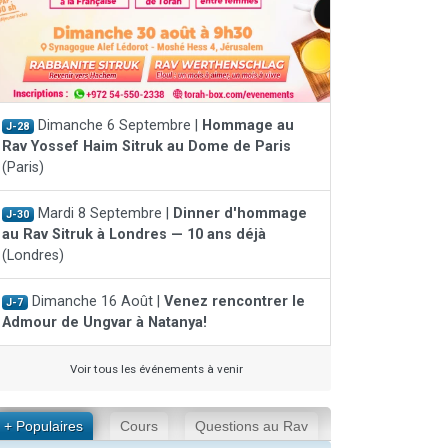
Dimanche 6 Septembre |
Hommage au
J-28
Rav Yossef Haim Sitruk au Dome de Paris
(Paris)
Mardi 8 Septembre |
Dinner d'hommage
J-30
au Rav Sitruk à Londres — 10 ans déjà
(Londres)
Dimanche 16 Août |
Venez rencontrer le
J-7
Admour de Ungvar à Natanya!
Voir tous les événements à venir
+ Populaires
Cours
Questions au Rav