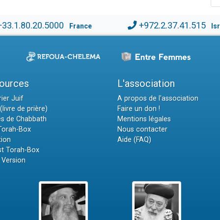
+33.1.80.20.5000
+972.2.37.41.515
France
Is
ources
L'association
ier Juif
A propos de l'association
(livre de prière)
Faire un don !
es de Chabbath
Mentions légales
 Torah-Box
Nous contacter
tion
Aide (FAQ)
t Torah-Box
 Version