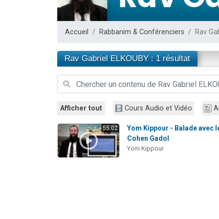
17 personnes
4 personnes 
Accueil
Rabbanim & Conférenciers
Rav Ga
Il reste 
Eva vient de
Rav Gabriel ELKOUBY : 1 résultat
Eli vient de 
Afficher tout
Cours Audio et Vidéo
A
Yom Kippour - Balade avec l
55:02
Cohen Gadol
Yom Kippour