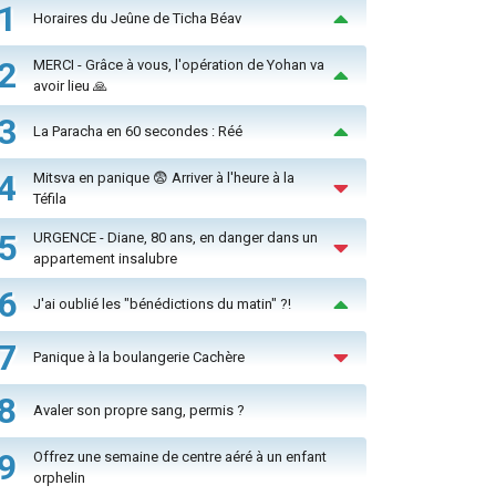
1
Horaires du Jeûne de Ticha Béav
2
MERCI - Grâce à vous, l'opération de Yohan va
avoir lieu 🙏
3
La Paracha en 60 secondes : Réé
4
Mitsva en panique 😨 Arriver à l'heure à la
Téfila
5
URGENCE - Diane, 80 ans, en danger dans un
appartement insalubre
6
J'ai oublié les "bénédictions du matin" ?!
7
Panique à la boulangerie Cachère
8
Avaler son propre sang, permis ?
9
Offrez une semaine de centre aéré à un enfant
orphelin