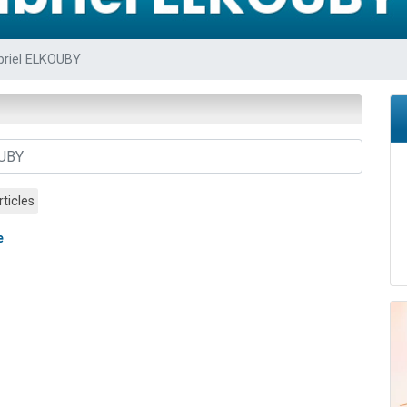
 viennent de demander une bénédiction
viennent de nous rejoindre sur WhatsApp
briel ELKOUBY
49 places pour étudier en groupe sur Zoom
 donner son Maasser
donner son Maasser
rticles
e