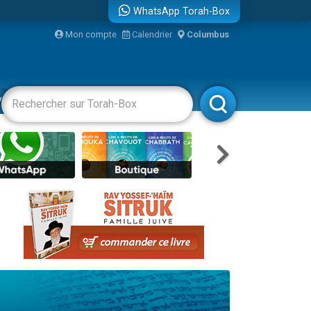
WhatsApp Torah-Box
Mon compte
Calendrier
Columbus
vertissements
Livres
Rabbanim
re
...