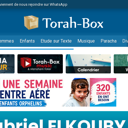
viennent de nous rejoindre sur WhatsApp
r vient de donner son Maasser
nes viennent de faire un don pour Événements Torah-Box
es viennent de faire un don pour Tsédaka : pauvres d'Israel
viennent de nous rejoindre sur WhatsApp
emmes
Enfants
Etude sur Texte
Musique
Paracha
Di
 viennent de demander une bénédiction
es viennent de faire un don pour Diane, 80 ans, dans un appartement insalub
49 places pour étudier en groupe sur Zoom
viennent de nous rejoindre sur WhatsApp
 viennent de demander une bénédiction
49 places pour étudier en groupe sur Zoom
viennent de nous rejoindre sur WhatsApp
viennent de nous rejoindre sur WhatsApp
es viennent de faire un don pour Reloger Rivka, 6 enfants, victime de violences
es viennent de faire un don pour 1 Journée de Vacances Pour les Enfants