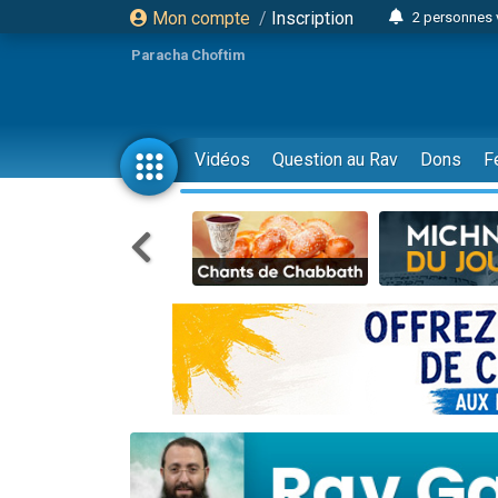
Mon compte
/
Inscription
2 personnes 
Lisbel Esthe
Paracha Choftim
3 person
2 personn
3 personnes 
Vidéos
Question au Rav
Dons
F
11 personnes
3 personn
Il reste 
2 personnes 
29 personnes
Il reste 
2 personnes 
6 personnes 
4 personn
2 personn