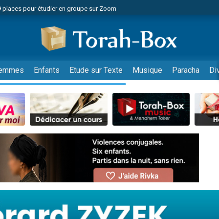
49 places pour étudier en groupe sur Zoom
nes viennent de faire un don pour Diane, 80 ans, dans un appartement insalu
viennent de nous rejoindre sur WhatsApp
viennent de nous rejoindre sur WhatsApp
es viennent de faire un don pour Reloger Rivka, 6 enfants, victime de violences
emmes
Enfants
Etude sur Texte
Musique
Paracha
Di
es viennent de faire un don pour 1 Journée de Vacances Pour les Enfants
 viennent de demander une bénédiction
viennent de nous rejoindre sur WhatsApp
49 places pour étudier en groupe sur Zoom
 donner son Maasser
viennent de nous rejoindre sur WhatsApp
viennent de nous rejoindre sur WhatsApp
de donner son Maasser
es viennent de faire un don pour 5 jours de vacances aux Orphelins
viennent de nous rejoindre sur WhatsApp