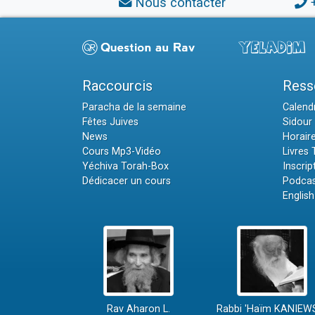
Nous contacter
Raccourcis
Ress
Paracha de la semaine
Calendr
Fêtes Juives
Sidour 
News
Horair
Cours Mp3-Vidéo
Livres
Yéchiva Torah-Box
Inscrip
Dédicacer un cours
Podcas
English
Rav Aharon L.
Rabbi 'Haïm KANIEW