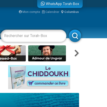
WhatsApp Torah-Box
bre
Mon compte
Calendrier
Columbus
...
vertissements
Livres
Rabbanim