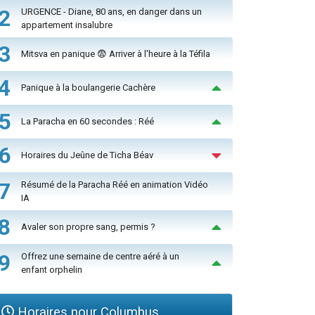
2
URGENCE - Diane, 80 ans, en danger dans un
appartement insalubre
3
Mitsva en panique 😨 Arriver à l'heure à la Téfila
4
Panique à la boulangerie Cachère
5
La Paracha en 60 secondes : Réé
6
Horaires du Jeûne de Ticha Béav
7
Résumé de la Paracha Réé en animation Vidéo
IA
8
Avaler son propre sang, permis ?
9
Offrez une semaine de centre aéré à un
enfant orphelin
Horaires pour Columbus