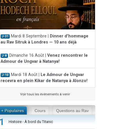
Mardi 8 Septembre |
Dinner d'hommage
J-31
au Rav Sitruk à Londres — 10 ans déjà
Dimanche 16 Août |
Venez rencontrer le
J-8
Admour de Ungvar à Natanya!
Mardi 18 Août |
Le Admour de Ungvar
J-10
recevra en plein Kikar de Natanya à Alonzo!
Voir tous les événements à venir
+ Populaires
Cours
Questions au Rav
1
Histoire - À bord du Titanic