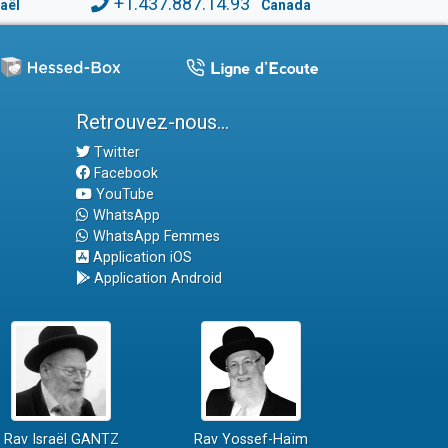
+1.437.887.14.93
raël
Canada
Retrouvez-nous...
Twitter
Facebook
YouTube
WhatsApp
WhatsApp Femmes
Application iOS
Application Android
Rav Israël GANTZ
Rav Yossef-Haïm