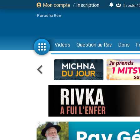
Mon compte
/
Inscription
Il reste 
16 person
Paracha Réé
2 personnes 
6 personnes 
4 personn
Vidéos
Question au Rav
Dons
F
2 personn
17 personnes
4 personnes 
Il reste 
Eva vient de
4 personnes 
3 personnes 
Odaya vient 
3 personn
2 personnes 