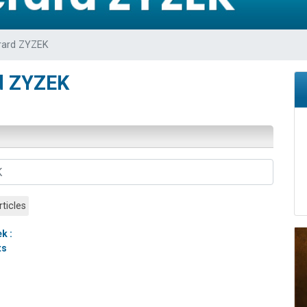
 viennent de demander une bénédiction
nnes viennent de faire un don pour Sauvez la jambe de Yohan
rard ZYZEK
49 places pour étudier en groupe sur Zoom
lles musiques dans Torah-Box Music
rd ZYZEK
 viennent de demander une bénédiction
rticles
k :
ts