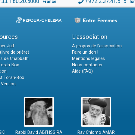
+33.1.80.20.5000
+972.2.37.41.515
France
Is
ources
L'association
ier Juif
A propos de l'association
(livre de prière)
Faire un don !
es de Chabbath
Mentions légales
 Torah-Box
Nous contacter
tion
Aide (FAQ)
t Torah-Box
 Version
SKI
Rabbi David ABI'HSSIRA
Rav Chlomo AMAR