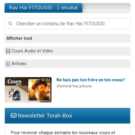
Il reste 49 places pour étudier en groupe sur Zoom
Rav Haï FITOUSSI : 1 résultat
3 personnes viennent de nous rejoindre sur WhatsApp
2 personnes viennent de nous rejoindre sur WhatsApp
2 nouvelles musiques dans Torah-Box Music
Afficher tout
6 personnes viennent de nous rejoindre sur WhatsApp
Cours Audio et Vidéo
Articles
Ne hais pas ton frère en ton coeur!
57:02
Chemirat haLachone
Newsletter Torah-Box
Pour recevoir chaque semaine les nouveaux cours et