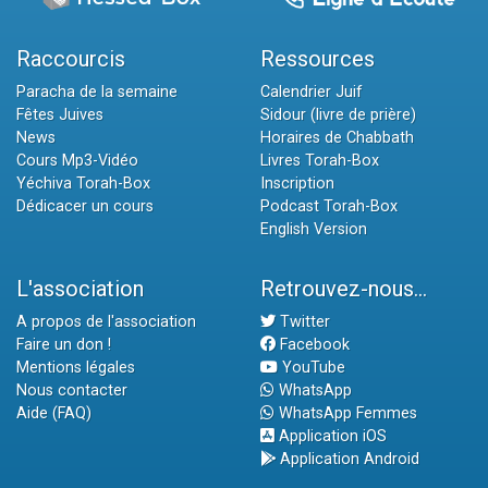
Raccourcis
Ressources
Paracha de la semaine
Calendrier Juif
Fêtes Juives
Sidour (livre de prière)
News
Horaires de Chabbath
Cours Mp3-Vidéo
Livres Torah-Box
Yéchiva Torah-Box
Inscription
Dédicacer un cours
Podcast Torah-Box
English Version
L'association
Retrouvez-nous...
A propos de l'association
Twitter
Faire un don !
Facebook
Mentions légales
YouTube
Nous contacter
WhatsApp
Aide (FAQ)
WhatsApp Femmes
Application iOS
Application Android