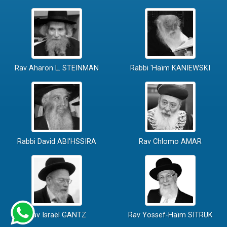
Rav Aharon L. STEINMAN
Rabbi 'Haïm KANIEWSKI
Rabbi David ABI'HSSIRA
Rav Chlomo AMAR
Rav Israël GANTZ
Rav Yossef-Haïm SITRUK