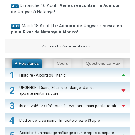
Dimanche 16 Août |
Venez rencontrer le Admour
J-9
de Ungvar à Natanya!
Mardi 18 Août |
Le Admour de Ungvar recevra en
J-11
plein Kikar de Natanya à Alonzo!
Voir tous les événements à venir
+ Populaires
Cours
Questions au Rav
1
Histoire - À bord du Titanic
2
URGENCE - Diane, 80 ans, en danger dans un
appartement insalubre
3
Ils ont volé 12 Sifré Torah à Levallois… mais pas la Torah
4
L'édito de la semaine - En visite chez le Steipler
Assister à un mariage mélangé pour le repas et séparé