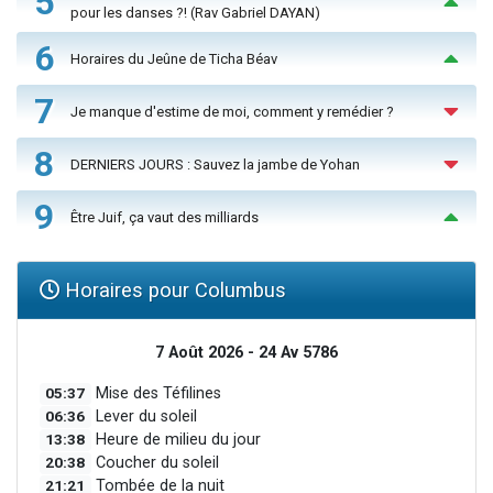
5
pour les danses ?! (Rav Gabriel DAYAN)
6
Horaires du Jeûne de Ticha Béav
7
Je manque d'estime de moi, comment y remédier ?
8
DERNIERS JOURS : Sauvez la jambe de Yohan
9
Être Juif, ça vaut des milliards
Horaires pour Columbus
7 Août 2026 - 24 Av 5786
05:37
Mise des Téfilines
06:36
Lever du soleil
13:38
Heure de milieu du jour
20:38
Coucher du soleil
21:21
Tombée de la nuit