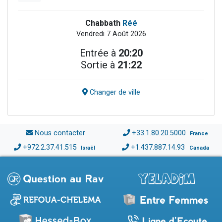
Chabbath
Réé
Vendredi 7 Août 2026
Entrée à
20:20
Sortie à
21:22
Changer de ville
Nous contacter
+33.1.80.20.5000
France
+972.2.37.41.515
+1.437.887.14.93
Israël
Canada