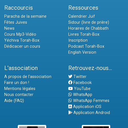
Raccourcis
Ressources
Paracha de la semaine
Calendrier Juif
Fêtes Juives
Sidour (livre de prière)
News
Horaires de Chabbath
Cours Mp3-Vidéo
Livres Torah-Box
Yéchiva Torah-Box
Inscription
Dédicacer un cours
Podcast Torah-Box
English Version
L'association
Retrouvez-nous...
A propos de l'association
Twitter
Faire un don !
Facebook
Mentions légales
YouTube
Nous contacter
WhatsApp
Aide (FAQ)
WhatsApp Femmes
Application iOS
Application Android