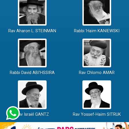
Rav Aharon L. STEINMAN
Rabbi 'Haïm KANIEWSKI
Rabbi David ABI'HSSIRA
Rav Chlomo AMAR
Rav Israël GANTZ
Rav Yossef-Haïm SITRUK