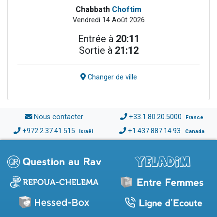
Chabbath
Choftim
Vendredi 14 Août 2026
Entrée à
20:11
Sortie à
21:12
Changer de ville
Nous contacter
+33.1.80.20.5000
France
+972.2.37.41.515
+1.437.887.14.93
Israël
Canada