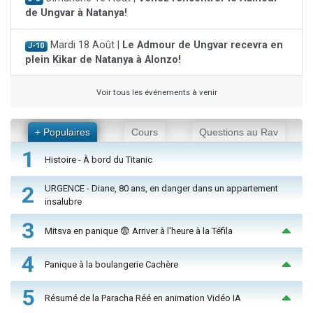
de Ungvar à Natanya!
Mardi 18 Août |
Le Admour de Ungvar recevra en
J-10
plein Kikar de Natanya à Alonzo!
Voir tous les événements à venir
+ Populaires
Cours
Questions au Rav
1
Histoire - À bord du Titanic
2
URGENCE - Diane, 80 ans, en danger dans un appartement
insalubre
3
Mitsva en panique 😨 Arriver à l'heure à la Téfila
4
Panique à la boulangerie Cachère
5
Résumé de la Paracha Réé en animation Vidéo IA