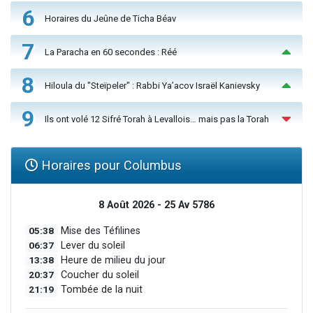
6
Horaires du Jeûne de Ticha Béav
7
La Paracha en 60 secondes : Réé
8
Hiloula du "Steïpeler" : Rabbi Ya’acov Israël Kanievsky
9
Ils ont volé 12 Sifré Torah à Levallois… mais pas la Torah
Horaires pour Columbus
8 Août 2026 - 25 Av 5786
05:38
Mise des Téfilines
06:37
Lever du soleil
13:38
Heure de milieu du jour
20:37
Coucher du soleil
21:19
Tombée de la nuit