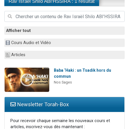
Rav Israël Shilo ABI'HSSIRA : 1 résultat
13 personnes viennent de demander une bénédiction
30 personnes viennent de faire un don pour Sauvez la jambe de Yohan
Il reste 49 places pour étudier en groupe sur Zoom
Afficher tout
12 nouvelles musiques dans Torah-Box Music
29 personnes viennent de demander une bénédiction
Cours Audio et Vidéo
Articles
Baba ‘Haki : un Tsadik hors du
commun
Nos Sages
Newsletter Torah-Box
Pour recevoir chaque semaine les nouveaux cours et
articles, inscrivez-vous dès maintenant :