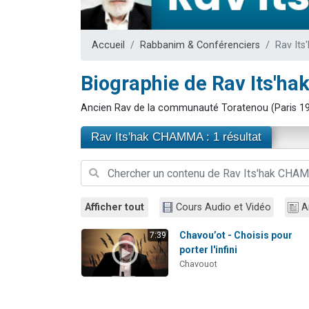
Dovan vient 
2 personnes 
Accueil
Rabbanim & Conférenciers
Rav It
2 personnes 
Malgorzata v
Biographie de Rav Its'
3 personnes 
Ancien Rav de la communauté Toratenou (Paris 1
Rav Its'hak CHAMMA : 1 résultat
Afficher tout
Cours Audio et Vidéo
A
Chavou’ot - Choisis pour
7:39
porter l'infini
Chavouot