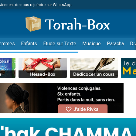
viennent de nous rejoindre sur WhatsApp
viennent de nous rejoindre sur WhatsApp
les musiques dans Torah-Box Music
es viennent de faire un don pour Tsédaka : pauvres d'Israel
es viennent de faire un don pour Diane, 80 ans, dans un appartement insalub
emmes
Enfants
Etude sur Texte
Musique
Paracha
Di
sion radio : Visions de grandeur n°104 : Le Chabbath et le Birkat Hamazone à 
 viennent de demander une bénédiction
nnes viennent de faire un don pour Sauvez la jambe de Yohan
49 places pour étudier en groupe sur Zoom
de donner son Maasser
ent de donner son Maasser
es viennent de faire un don pour 5 enfants déjà orphelins risquent de perdre
es viennent de faire un don pour Reloger Rivka, 6 enfants, victime de violences
 viennent de demander une bénédiction
49 places pour étudier en groupe sur Zoom