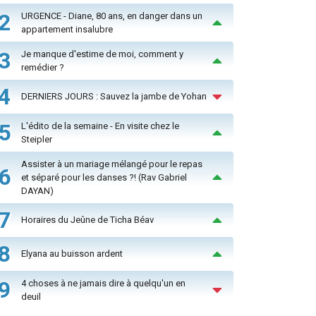
2
URGENCE - Diane, 80 ans, en danger dans un
appartement insalubre
3
Je manque d'estime de moi, comment y
remédier ?
4
DERNIERS JOURS : Sauvez la jambe de Yohan
5
L'édito de la semaine - En visite chez le
Steipler
Assister à un mariage mélangé pour le repas
6
et séparé pour les danses ?! (Rav Gabriel
DAYAN)
7
Horaires du Jeûne de Ticha Béav
8
Elyana au buisson ardent
9
4 choses à ne jamais dire à quelqu'un en
deuil