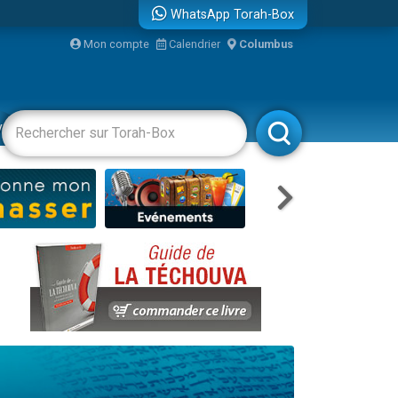
WhatsApp Torah-Box
Mon compte
Calendrier
Columbus
re
vertissements
Livres
Rabbanim
travers le temps
 leur maman
...