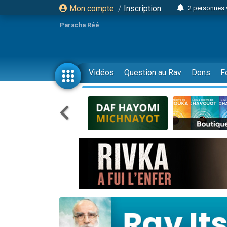
Mon compte
/
Inscription
2 personnes 
3 personnes 
Paracha Réé
2 nouvel
8 personn
4 personn
Vidéos
Question au Rav
Dons
F
Nouvelle émis
61 personnes
39 perso
Il reste 
Ariel vient 
Nathaniel vi
6 personn
2 personn
10 personnes
Il reste 