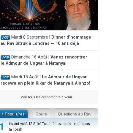
Mardi 8 Septembre |
Dinner d'hommage
J-33
au Rav Sitruk à Londres — 10 ans déjà
Dimanche 16 Août |
Venez rencontrer
J-10
le Admour de Ungvar à Natanya!
Mardi 18 Août |
Le Admour de Ungvar
J-12
recevra en plein Kikar de Natanya à Alonzo!
Voir tous les événements à venir
+ Populaires
Cours
Questions au Rav
1
Ils ont volé 12 Sifré Torah à Levallois… mais pas
la Torah