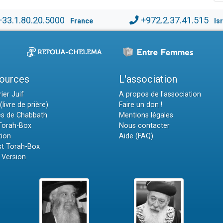
+33.1.80.20.5000
+972.2.37.41.515
France
Is
ources
L'association
ier Juif
A propos de l'association
(livre de prière)
Faire un don !
es de Chabbath
Mentions légales
 Torah-Box
Nous contacter
tion
Aide (FAQ)
t Torah-Box
 Version