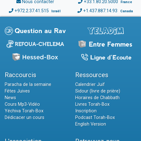
Nous contacter
+33.1.80.20.5000
France
+972.2.37.41.515
+1.437.887.14.93
Israël
Canada
Raccourcis
Ressources
Paracha de la semaine
Calendrier Juif
Fêtes Juives
Sidour (livre de prière)
News
Horaires de Chabbath
Cours Mp3-Vidéo
Livres Torah-Box
Yéchiva Torah-Box
Inscription
Dédicacer un cours
Podcast Torah-Box
English Version