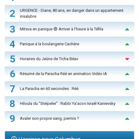
2
URGENCE - Diane, 80 ans, en danger dans un appartement
insalubre
3
Mitsva en panique 😨 Arriver à l'heure à la Téfila
4
Panique à la boulangerie Cachère
5
Horaires du Jeûne de Ticha Béav
6
Résumé de la Paracha Réé en animation Vidéo IA
7
La Paracha en 60 secondes : Réé
8
Hiloula du "Steïpeler" : Rabbi Ya’acov Israël Kanievsky
9
Avaler son propre sang, permis ?