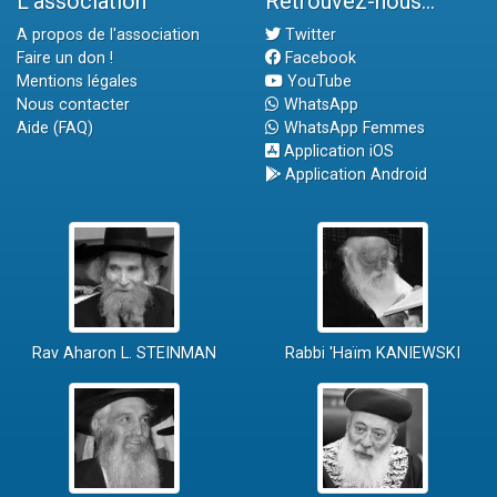
L'association
Retrouvez-nous...
A propos de l'association
Twitter
Faire un don !
Facebook
Mentions légales
YouTube
Nous contacter
WhatsApp
Aide (FAQ)
WhatsApp Femmes
Application iOS
Application Android
Rav Aharon L. STEINMAN
Rabbi 'Haïm KANIEWSKI