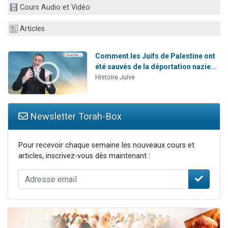
Cours Audio et Vidéo
Ariel vient de donner son Maasser
Il reste 49 places pour étudier en groupe sur Zoom
Articles
Nathaniel vient de donner son Maasser
6 personnes viennent de faire un don pour 5 enfants déjà orphelins risquent de perdre leur maman
Comment les Juifs de Palestine ont
été sauvés de la déportation nazie...
3 personnes viennent de nous rejoindre sur WhatsApp
Histoire Juive
Newsletter Torah-Box
Pour recevoir chaque semaine les nouveaux cours et
articles, inscrivez-vous dès maintenant :