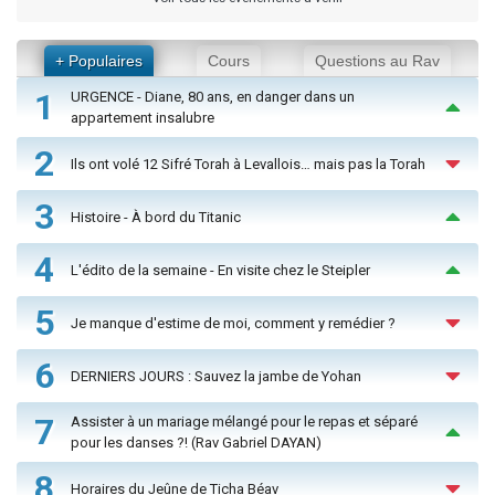
+ Populaires
Cours
Questions au Rav
1
URGENCE - Diane, 80 ans, en danger dans un
appartement insalubre
2
Ils ont volé 12 Sifré Torah à Levallois… mais pas la Torah
3
Histoire - À bord du Titanic
4
L'édito de la semaine - En visite chez le Steipler
5
Je manque d'estime de moi, comment y remédier ?
6
DERNIERS JOURS : Sauvez la jambe de Yohan
7
Assister à un mariage mélangé pour le repas et séparé
pour les danses ?! (Rav Gabriel DAYAN)
8
Horaires du Jeûne de Ticha Béav