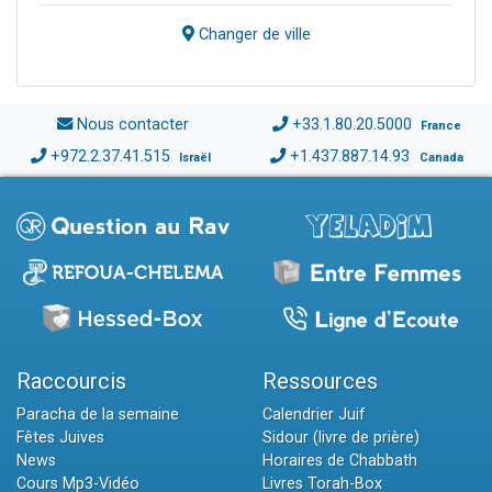
Changer de ville
Nous contacter
+33.1.80.20.5000
France
+972.2.37.41.515
+1.437.887.14.93
Israël
Canada
Raccourcis
Ressources
Paracha de la semaine
Calendrier Juif
Fêtes Juives
Sidour (livre de prière)
News
Horaires de Chabbath
Cours Mp3-Vidéo
Livres Torah-Box