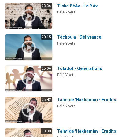
Ticha BéAv - Le 9 Av
23:36
Pélé Yoets
Téchou'a - Délivrance
20:15
Pélé Yoets
Toladot - Générations
25:06
Pélé Yoets
Talmidé 'Hakhamim - Erudits
25:42
Pélé Yoets
Talmidé 'Hakhamim - Erudits
30:03