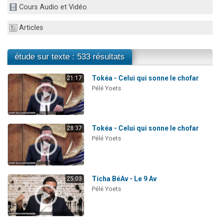
Cours Audio et Vidéo
3 personnes viennent de nous rejoindre sur WhatsApp
11 personnes viennent de demander une bénédiction
Articles
Il reste 49 places pour étudier en groupe sur Zoom
3 personnes viennent de faire un don pour Diane, 80 ans, dans un appartement insalubre
étude sur texte : 533 résultats
5 personnes viennent de faire un don pour Reloger Rivka, 6 enfants, victime de violences...
Tokéa - Celui qui sonne le chofar
21:17
Pélé Yoets
Tokéa - Celui qui sonne le chofar
28:37
Pélé Yoets
Ticha BéAv - Le 9 Av
25:03
Pélé Yoets