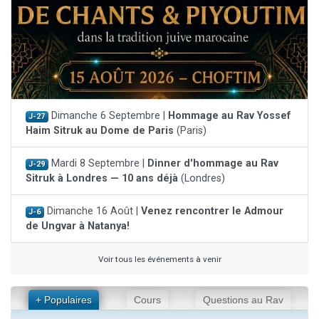
Dimanche 6 Septembre |
Hommage au Rav Yossef
J-27
Haim Sitruk au Dome de Paris
(Paris)
Mardi 8 Septembre |
Dinner d'hommage au Rav
J-29
Sitruk à Londres — 10 ans déjà
(Londres)
Dimanche 16 Août |
Venez rencontrer le Admour
J-6
de Ungvar à Natanya!
Voir tous les événements à venir
+ Populaires
Cours
Questions au Rav