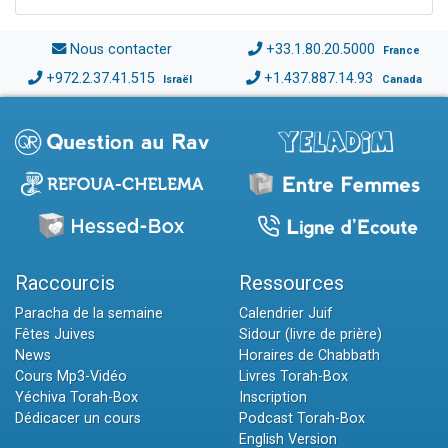
Nous contacter
+33.1.80.20.5000
France
+972.2.37.41.515
+1.437.887.14.93
Israël
Canada
Raccourcis
Ressources
Paracha de la semaine
Calendrier Juif
Fêtes Juives
Sidour (livre de prière)
News
Horaires de Chabbath
Cours Mp3-Vidéo
Livres Torah-Box
Yéchiva Torah-Box
Inscription
Dédicacer un cours
Podcast Torah-Box
English Version