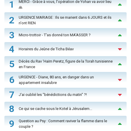
1
MERCI - Grâce à vous, l'opération de Yohan va avoir lieu
🙏
2
URGENCE MARIAGE : Ils se marient dans 6 JOURS et ils
n'ont RIEN
3
Micro-trottoir - T'as donné ton MA’ASSER ?
4
Horaires du Jeûne de Ticha Béav
5
Décès du Rav ‘Haïm Peretz, figure de la Torah tunisienne
en France
6
URGENCE - Diane, 80 ans, en danger dans un
appartement insalubre
7
J'ai oublié les "bénédictions du matin" ?!
8
Ce qui se cache sous le Kotel à Jérusalem...
9
Question au Psy : Comment raviver la flamme dans le
couple ?