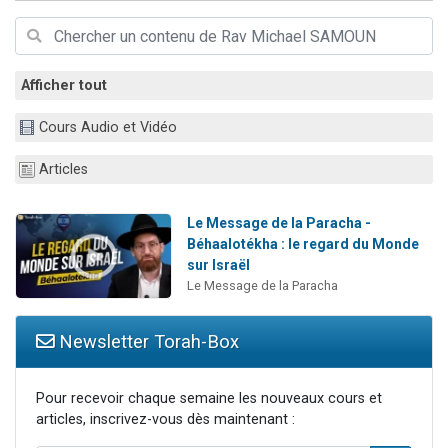
2 personnes viennent de nous rejoindre sur WhatsApp
13 personnes viennent de demander une bénédiction
Il reste 49 places pour étudier en groupe sur Zoom
Afficher tout
12 nouvelles musiques dans Torah-Box Music
Cours Audio et Vidéo
2 personnes viennent de nous rejoindre sur WhatsApp
Articles
Le Message de la Paracha -
Béhaalotékha : le regard du Monde
sur Israël
Le Message de la Paracha
Newsletter Torah-Box
Pour recevoir chaque semaine les nouveaux cours et
articles, inscrivez-vous dès maintenant :