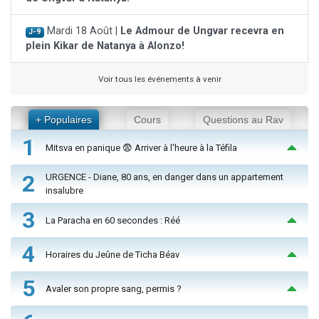
Mardi 18 Août |
Le Admour de Ungvar recevra en
J-9
plein Kikar de Natanya à Alonzo!
Voir tous les événements à venir
+ Populaires
Cours
Questions au Rav
1
Mitsva en panique 😨 Arriver à l'heure à la Téfila
2
URGENCE - Diane, 80 ans, en danger dans un appartement
insalubre
3
La Paracha en 60 secondes : Réé
4
Horaires du Jeûne de Ticha Béav
5
Avaler son propre sang, permis ?