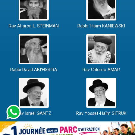
Rav Aharon L. STEINMAN
Rabbi 'Haïm KANIEWSKI
Rabbi David ABI'HSSIRA
Rav Chlomo AMAR
Rav Israël GANTZ
Rav Yossef-Haïm SITRUK