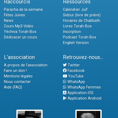
Raccourcis
Ressources
Paracha de la semaine
Calendrier Juif
Fêtes Juives
Sidour (livre de prière)
News
Horaires de Chabbath
Cours Mp3-Vidéo
Livres Torah-Box
Yéchiva Torah-Box
Inscription
Dédicacer un cours
Podcast Torah-Box
English Version
L'association
Retrouvez-nous...
A propos de l'association
Twitter
Faire un don !
Facebook
Mentions légales
YouTube
Nous contacter
WhatsApp
Aide (FAQ)
WhatsApp Femmes
Application iOS
Application Android