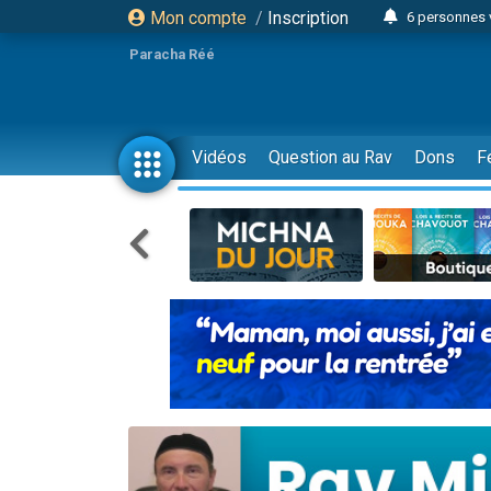
Mon compte
/
Inscription
6 personnes 
4 personn
Paracha Réé
2 personn
17 personnes
4 personnes 
Vidéos
Question au Rav
Dons
F
Il reste 
23 person
Eva vient de
4 personnes 
3 personnes 
3 personn
Odaya vient 
13 personnes
2 personnes 
30 perso