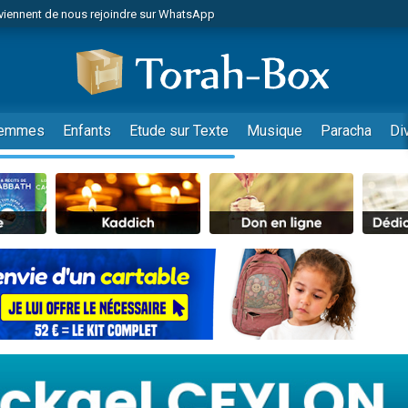
viennent de nous rejoindre sur WhatsApp
es viennent de faire un don pour Reloger Rivka, 6 enfants, victime de violences
es viennent de faire un don pour 1 Journée de Vacances Pour les Enfants
 viennent de demander une bénédiction
viennent de nous rejoindre sur WhatsApp
emmes
Enfants
Etude sur Texte
Musique
Paracha
Di
49 places pour étudier en groupe sur Zoom
nes viennent de faire un don pour Diane, 80 ans, dans un appartement insalu
 donner son Maasser
viennent de nous rejoindre sur WhatsApp
viennent de nous rejoindre sur WhatsApp
es viennent de faire un don pour 5 jours de vacances aux Orphelins
de donner son Maasser
 viennent de demander une bénédiction
viennent de nous rejoindre sur WhatsApp
nnes viennent de faire un don pour Sauvez la jambe de Yohan