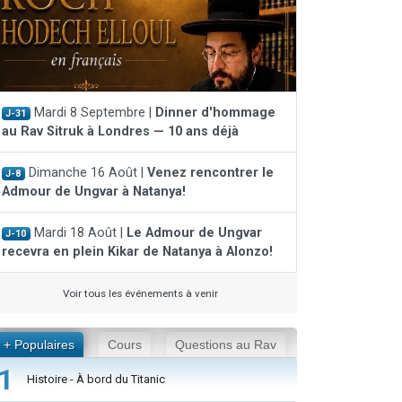
Mardi 8 Septembre |
Dinner d'hommage
J-31
au Rav Sitruk à Londres — 10 ans déjà
Dimanche 16 Août |
Venez rencontrer le
J-8
Admour de Ungvar à Natanya!
Mardi 18 Août |
Le Admour de Ungvar
J-10
recevra en plein Kikar de Natanya à Alonzo!
Voir tous les événements à venir
+ Populaires
Cours
Questions au Rav
1
Histoire - À bord du Titanic