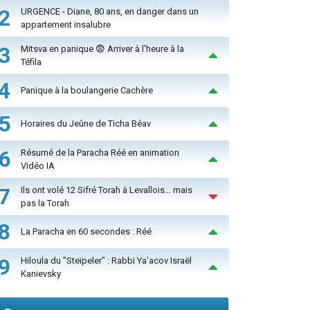
2
URGENCE - Diane, 80 ans, en danger dans un
appartement insalubre
3
Mitsva en panique 😨 Arriver à l'heure à la
Téfila
4
Panique à la boulangerie Cachère
5
Horaires du Jeûne de Ticha Béav
6
Résumé de la Paracha Réé en animation
Vidéo IA
7
Ils ont volé 12 Sifré Torah à Levallois… mais
pas la Torah
8
La Paracha en 60 secondes : Réé
9
Hiloula du "Steïpeler" : Rabbi Ya’acov Israël
Kanievsky