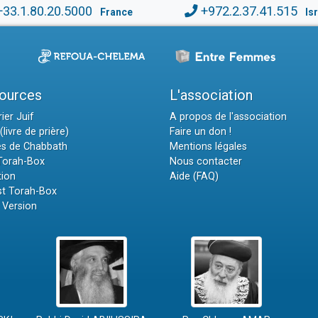
+33.1.80.20.5000
+972.2.37.41.515
France
Is
ources
L'association
ier Juif
A propos de l'association
(livre de prière)
Faire un don !
es de Chabbath
Mentions légales
 Torah-Box
Nous contacter
tion
Aide (FAQ)
t Torah-Box
 Version