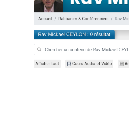
Il reste 
12 nouve
Accueil
Rabbanim & Conférenciers
Rav Mi
3 personnes 
2 personnes 
Rav Mickael CEYLON : 0 résultat
2 personnes 
Afficher tout
Cours Audio et Vidéo
Ar