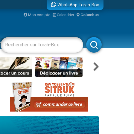
WhatsApp Torah-Box
...
Mon compte
Calendrier
Columbus
vertissements
Livres
Rabbanim
bre