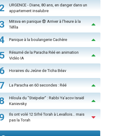
2
URGENCE - Diane, 80 ans, en danger dans un
appartement insalubre
3
Mitsva en panique 😨 Arriver à l'heure à la
Téfila
4
Panique à la boulangerie Cachère
5
Résumé de la Paracha Réé en animation
Vidéo IA
6
Horaires du Jeûne de Ticha Béav
7
La Paracha en 60 secondes : Réé
8
Hiloula du "Steïpeler" : Rabbi Ya’acov Israël
Kanievsky
9
Ils ont volé 12 Sifré Torah à Levallois… mais
pas la Torah