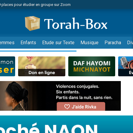
49 places pour étudier en groupe sur Zoom
nes viennent de faire un don pour Diane, 80 ans, dans un appartement insalu
viennent de nous rejoindre sur WhatsApp
viennent de nous rejoindre sur WhatsApp
es viennent de faire un don pour Reloger Rivka, 6 enfants, victime de violences
emmes
Enfants
Etude sur Texte
Musique
Paracha
Di
es viennent de faire un don pour 1 Journée de Vacances Pour les Enfants
 viennent de demander une bénédiction
viennent de nous rejoindre sur WhatsApp
49 places pour étudier en groupe sur Zoom
 donner son Maasser
viennent de nous rejoindre sur WhatsApp
viennent de nous rejoindre sur WhatsApp
de donner son Maasser
es viennent de faire un don pour 5 jours de vacances aux Orphelins
viennent de nous rejoindre sur WhatsApp