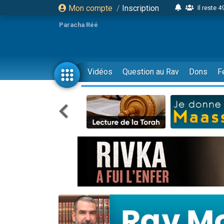
Mon compte
/
Inscription
Il reste 
16 person
Paracha Réé
2 personnes 
6 personnes 
4 personn
Vidéos
Question au Rav
Dons
F
2 personn
17 personnes
4 personnes 
Il reste 
Eva vient de
4 personnes 
3 personnes 
Odaya vient 
3 personn
2 personnes 