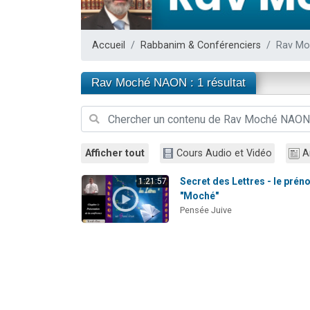
13 personnes
30 perso
Accueil
Rabbanim & Conférenciers
Rav M
Il reste 
12 nouve
Rav Moché NAON : 1 résultat
29 personnes
Afficher tout
Cours Audio et Vidéo
A
Secret des Lettres - le pré
1:21:57
"Moché"
Pensée Juive