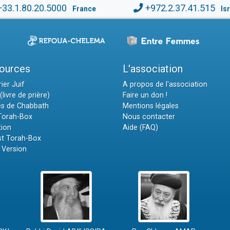
+33.1.80.20.5000
+972.2.37.41.515
France
Is
ources
L'association
ier Juif
A propos de l'association
(livre de prière)
Faire un don !
es de Chabbath
Mentions légales
 Torah-Box
Nous contacter
tion
Aide (FAQ)
t Torah-Box
 Version