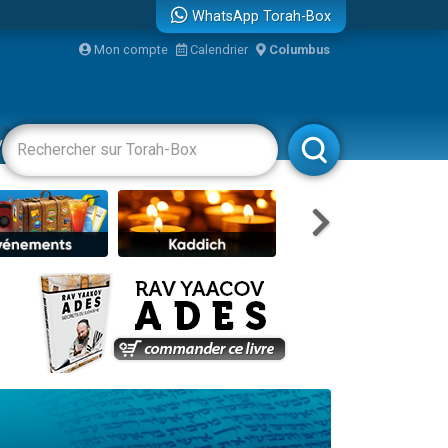
WhatsApp Torah-Box
bre
Mon compte
Calendrier
Columbus
...
vertissements
Livres
Rabbanim