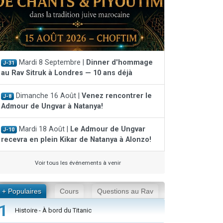
Mardi 8 Septembre |
Dinner d'hommage
J-31
au Rav Sitruk à Londres — 10 ans déjà
Dimanche 16 Août |
Venez rencontrer le
J-8
Admour de Ungvar à Natanya!
Mardi 18 Août |
Le Admour de Ungvar
J-10
recevra en plein Kikar de Natanya à Alonzo!
Voir tous les événements à venir
+ Populaires
Cours
Questions au Rav
1
Histoire - À bord du Titanic