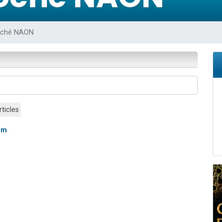
 viennent de demander une bénédiction
nnes viennent de faire un don pour Sauvez la jambe de Yohan
oché NAON
49 places pour étudier en groupe sur Zoom
lles musiques dans Torah-Box Music
 viennent de demander une bénédiction
rticles
nom