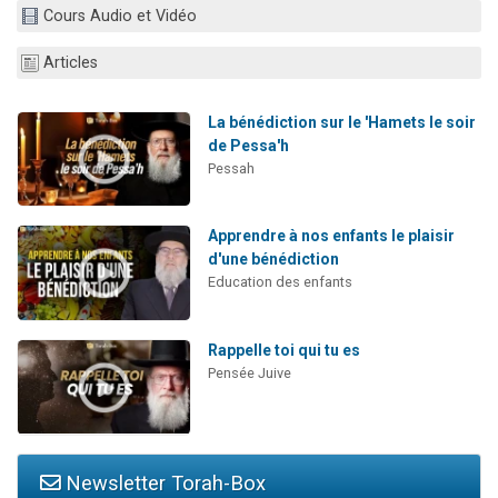
Cours Audio et Vidéo
13 personnes viennent de demander une bénédiction
30 personnes viennent de faire un don pour Sauvez la jambe de Yohan
Articles
Il reste 49 places pour étudier en groupe sur Zoom
12 nouvelles musiques dans Torah-Box Music
La bénédiction sur le 'Hamets le soir
de Pessa'h
29 personnes viennent de demander une bénédiction
Pessah
Apprendre à nos enfants le plaisir
d'une bénédiction
Education des enfants
Rappelle toi qui tu es
Pensée Juive
Newsletter Torah-Box