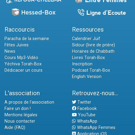
Raccourcis
Ressources
Paracha de la semaine
Calendrier Juif
Fêtes Juives
Sidour (livre de prière)
News
Horaires de Chabbath
Cours Mp3-Vidéo
Livres Torah-Box
Yéchiva Torah-Box
Inscription
Dédicacer un cours
Podcast Torah-Box
English Version
L'association
Retrouvez-nous...
A propos de l'association
Twitter
Faire un don !
Facebook
Mentions légales
YouTube
Nous contacter
WhatsApp
Aide (FAQ)
WhatsApp Femmes
Application iOS