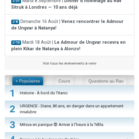
Mardi 8 Septembre |
Dinner d'hommage au Rav
J-31
Sitruk à Londres — 10 ans déjà
Dimanche 16 Août |
Venez rencontrer le Admour
J-8
de Ungvar à Natanya!
Mardi 18 Août |
Le Admour de Ungvar recevra en
J-10
plein Kikar de Natanya à Alonzo!
Voir tous les événements à venir
+ Populaires
Cours
Questions au Rav
1
Histoire - À bord du Titanic
2
URGENCE - Diane, 80 ans, en danger dans un appartement
insalubre
3
Mitsva en panique 😨 Arriver à l'heure à la Téfila