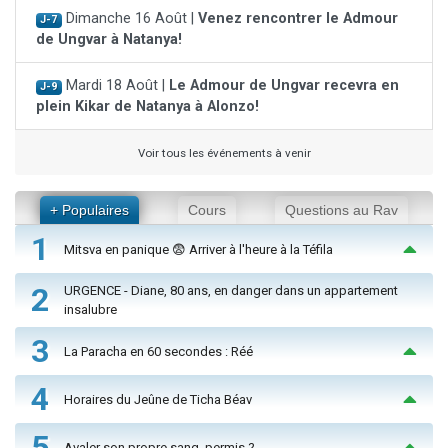
Dimanche 16 Août |
Venez rencontrer le Admour
J-7
de Ungvar à Natanya!
Mardi 18 Août |
Le Admour de Ungvar recevra en
J-9
plein Kikar de Natanya à Alonzo!
Voir tous les événements à venir
+ Populaires
Cours
Questions au Rav
1
Mitsva en panique 😨 Arriver à l'heure à la Téfila
2
URGENCE - Diane, 80 ans, en danger dans un appartement
insalubre
3
La Paracha en 60 secondes : Réé
4
Horaires du Jeûne de Ticha Béav
5
Avaler son propre sang, permis ?