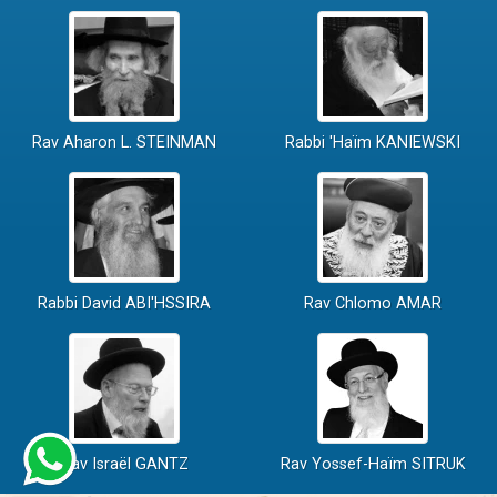
Rav Aharon L. STEINMAN
Rabbi 'Haïm KANIEWSKI
Rabbi David ABI'HSSIRA
Rav Chlomo AMAR
Rav Israël GANTZ
Rav Yossef-Haïm SITRUK