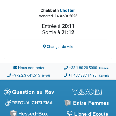
Chabbath
Choftim
Vendredi 14 Août 2026
Entrée à
20:11
Sortie à
21:12
Changer de ville
Nous contacter
+33.1.80.20.5000
France
+972.2.37.41.515
+1.437.887.14.93
Israël
Canada