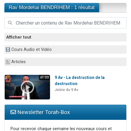
3 personnes viennent de nous rejoindre sur WhatsApp
Rav Mordehai BENDRIHEM : 1 résultat
3 personnes viennent de faire un don pour 5 jours de vacances aux Orphelins
Odaya vient de donner son Maasser
13 personnes viennent de demander une bénédiction
Afficher tout
3 personnes viennent de nous rejoindre sur WhatsApp
Cours Audio et Vidéo
Articles
9 Av - La destruction de la
41:33
destruction
Jeûne du 9 Av
Newsletter Torah-Box
Pour recevoir chaque semaine les nouveaux cours et