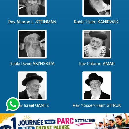
Rav Aharon L. STEINMAN
Rabbi 'Haïm KANIEWSKI
Rabbi David ABI'HSSIRA
Rav Chlomo AMAR
Rav Israël GANTZ
Rav Yossef-Haïm SITRUK