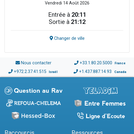
Vendredi 14 Août 2026
Entrée à
20:11
Sortie à
21:12
Changer de ville
Nous contacter
+33.1.80.20.5000
France
+972.2.37.41.515
+1.437.887.14.93
Israël
Canada
Raccourcis
Ressources