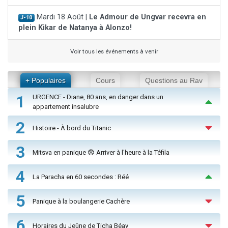
Mardi 18 Août |
Le Admour de Ungvar recevra en
J-10
plein Kikar de Natanya à Alonzo!
Voir tous les événements à venir
+ Populaires
Cours
Questions au Rav
1
URGENCE - Diane, 80 ans, en danger dans un
appartement insalubre
2
Histoire - À bord du Titanic
3
Mitsva en panique 😨 Arriver à l'heure à la Téfila
4
La Paracha en 60 secondes : Réé
5
Panique à la boulangerie Cachère
6
Horaires du Jeûne de Ticha Béav