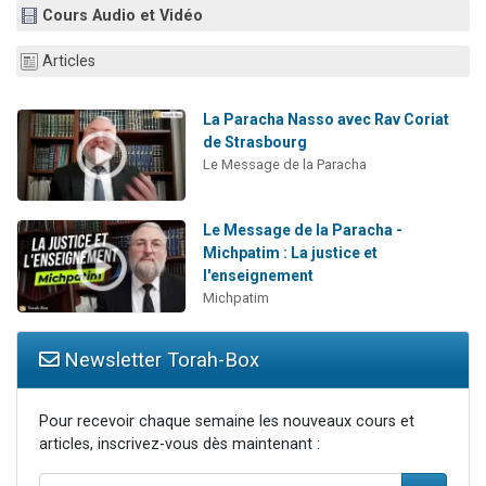
Cours Audio et Vidéo
13 personnes viennent de demander une bénédiction
30 personnes viennent de faire un don pour Sauvez la jambe de Yohan
Articles
Il reste 49 places pour étudier en groupe sur Zoom
12 nouvelles musiques dans Torah-Box Music
La Paracha Nasso avec Rav Coriat
de Strasbourg
29 personnes viennent de demander une bénédiction
Le Message de la Paracha
Le Message de la Paracha -
Michpatim : La justice et
l'enseignement
Michpatim
Newsletter Torah-Box
Pour recevoir chaque semaine les nouveaux cours et
articles, inscrivez-vous dès maintenant :