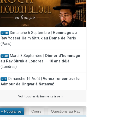
Dimanche 6 Septembre |
Hommage au
J-28
Rav Yossef Haim Sitruk au Dome de Paris
(Paris)
Mardi 8 Septembre |
Dinner d'hommage
J-30
au Rav Sitruk à Londres — 10 ans déjà
(Londres)
Dimanche 16 Août |
Venez rencontrer le
J-7
Admour de Ungvar à Natanya!
Voir tous les événements à venir
+ Populaires
Cours
Questions au Rav