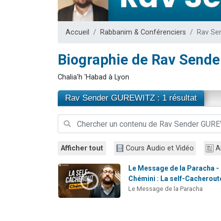
17 personnes
4 personnes 
Accueil
Rabbanim & Conférenciers
Rav Se
Il reste 
Eva vient de
Biographie de Rav Send
Eli vient de 
Chalia'h 'Habad à Lyon
Rav Sender GUREWITZ : 1 résultat
Afficher tout
Cours Audio et Vidéo
A
Le Message de la Paracha -
Chémini : La self-Cacherout
Le Message de la Paracha