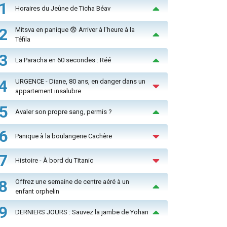
1
Horaires du Jeûne de Ticha Béav
2
Mitsva en panique 😨 Arriver à l'heure à la
Téfila
3
La Paracha en 60 secondes : Réé
4
URGENCE - Diane, 80 ans, en danger dans un
appartement insalubre
5
Avaler son propre sang, permis ?
6
Panique à la boulangerie Cachère
7
Histoire - À bord du Titanic
8
Offrez une semaine de centre aéré à un
enfant orphelin
9
DERNIERS JOURS : Sauvez la jambe de Yohan