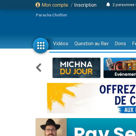
Mon compte
/
Inscription
2 personnes 
Lisbel Esthe
Paracha Choftim
3 person
2 personn
3 personnes 
Vidéos
Question au Rav
Dons
F
11 personnes
3 personn
Il reste 
2 personnes 
29 personnes
Il reste 
2 personnes 
6 personnes 
4 personn
2 personn