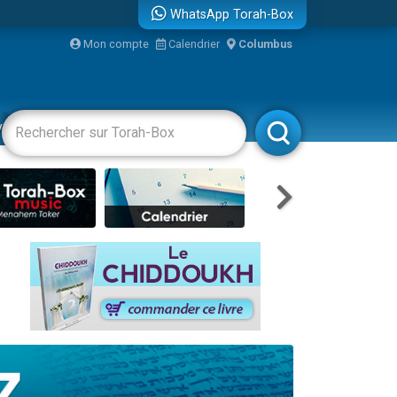
WhatsApp Torah-Box
Mon compte
Calendrier
Columbus
vertissements
Livres
Rabbanim
re
...