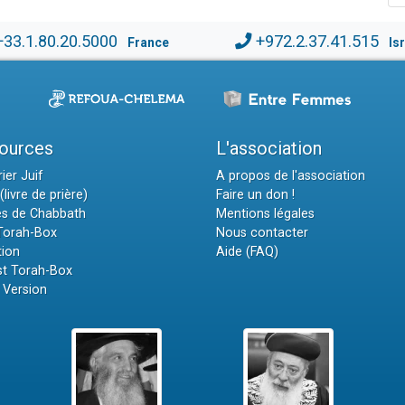
+33.1.80.20.5000
+972.2.37.41.515
France
Is
ources
L'association
ier Juif
A propos de l'association
(livre de prière)
Faire un don !
es de Chabbath
Mentions légales
 Torah-Box
Nous contacter
tion
Aide (FAQ)
t Torah-Box
 Version