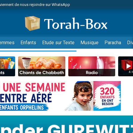
viennent de nous rejoindre sur WhatsApp
r vient de donner son Maasser
nes viennent de faire un don pour Événements Torah-Box
es viennent de faire un don pour Tsédaka : pauvres d'Israel
viennent de nous rejoindre sur WhatsApp
emmes
Enfants
Etude sur Texte
Musique
Paracha
Di
 viennent de demander une bénédiction
es viennent de faire un don pour Diane, 80 ans, dans un appartement insalub
49 places pour étudier en groupe sur Zoom
viennent de nous rejoindre sur WhatsApp
 viennent de demander une bénédiction
49 places pour étudier en groupe sur Zoom
viennent de nous rejoindre sur WhatsApp
viennent de nous rejoindre sur WhatsApp
es viennent de faire un don pour Reloger Rivka, 6 enfants, victime de violences
es viennent de faire un don pour 1 Journée de Vacances Pour les Enfants