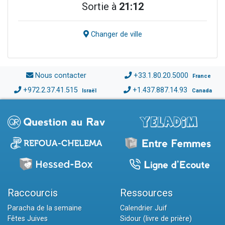
Sortie à
21:12
Changer de ville
Nous contacter
+33.1.80.20.5000
France
+972.2.37.41.515
+1.437.887.14.93
Israël
Canada
Raccourcis
Ressources
Paracha de la semaine
Calendrier Juif
Fêtes Juives
Sidour (livre de prière)