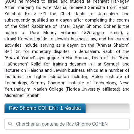
(ACA) he moved to Israel and studied at Yeshivat HaNegev.
13 personnes viennent de demander une bénédiction
After marrying his wife Masha, received Semicha from Rabbi
Yitschak Kolitz zt'l the Chief Rabbi of Jerusalem and
30 personnes viennent de faire un don pour Sauvez la jambe de Yohan
subsequently qualified as a dayan after completing the exams
Il reste 49 places pour étudier en groupe sur Zoom
of the Chief Rabbinate of Israel. Dayan Shlomo Cohen is the
12 nouvelles musiques dans Torah-Box Music
author of Pure Money volumes 1&2(Targum Press), a
straightforward guide to Jewish business law, and his current
29 personnes viennent de demander une bénédiction
activities include: serving as a dayan on the "Ahavat Shalom"
Beit Din for monetary disputes in Jerusalem, Rabbi of the
"Ahavat Yisrael" synagogue in Har Shmuel, Dean of the "Avne
HaChoshen" Kollel for training dayanim in Har Shmuel, and
lecturer on Halacha and Jewish business ethics at a number of
Institutes for higher education including Holon Institute of
Technology, Sammy Chimoon Institute of Technology, Neve
Yerushalayim, Naaleh College (Florida University affiliated) and
Midreshet Tehillah.
Rav Shlomo COHEN : 1 résultat