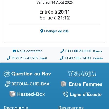
Vendredi 14 Août 2026
Entrée à
20:11
Sortie à
21:12
Changer de ville
Nous contacter
+33.1.80.20.5000
France
+972.2.37.41.515
+1.437.887.14.93
Israël
Canada
Raccourcis
Ressources