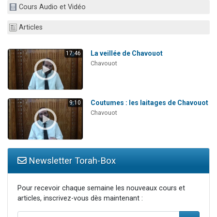
Cours Audio et Vidéo
2 personnes viennent de nous rejoindre sur WhatsApp
13 personnes viennent de demander une bénédiction
Articles
Il reste 49 places pour étudier en groupe sur Zoom
12 nouvelles musiques dans Torah-Box Music
La veillée de Chavouot
17:46
Chavouot
2 personnes viennent de nous rejoindre sur WhatsApp
Coutumes : les laitages de Chavouot
9:10
Chavouot
Newsletter Torah-Box
Pour recevoir chaque semaine les nouveaux cours et
articles, inscrivez-vous dès maintenant :