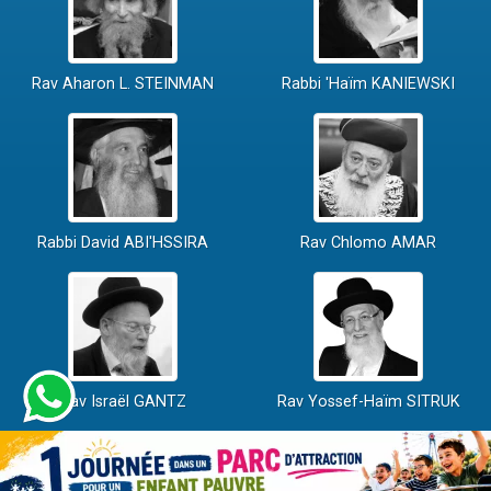
Rav Aharon L. STEINMAN
Rabbi 'Haïm KANIEWSKI
Rabbi David ABI'HSSIRA
Rav Chlomo AMAR
Rav Israël GANTZ
Rav Yossef-Haïm SITRUK