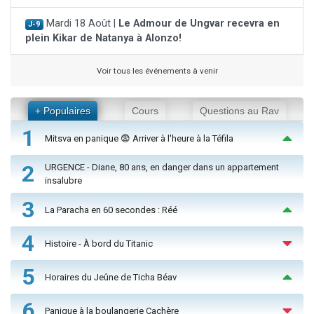
Mardi 18 Août |
Le Admour de Ungvar recevra en
J-9
plein Kikar de Natanya à Alonzo!
Voir tous les événements à venir
+ Populaires
Cours
Questions au Rav
1
Mitsva en panique 😨 Arriver à l'heure à la Téfila
2
URGENCE - Diane, 80 ans, en danger dans un appartement
insalubre
3
La Paracha en 60 secondes : Réé
4
Histoire - À bord du Titanic
5
Horaires du Jeûne de Ticha Béav
6
Panique à la boulangerie Cachère