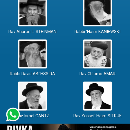
Rav Aharon L. STEINMAN
Rabbi 'Haïm KANIEWSKI
Rabbi David ABI'HSSIRA
Rav Chlomo AMAR
Rav Israël GANTZ
Rav Yossef-Haïm SITRUK