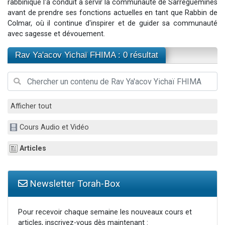
rabbinique l'a conduit à servir la communauté de Sarreguemines
Il reste 49 places pour étudier en groupe sur Zoom
avant de prendre ses fonctions actuelles en tant que Rabbin de
Colmar, où il continue d'inspirer et de guider sa communauté
12 nouvelles musiques dans Torah-Box Music
avec sagesse et dévouement.
3 personnes viennent de nous rejoindre sur WhatsApp
2 personnes viennent de nous rejoindre sur WhatsApp
Rav Ya'acov Yichaï FHIMA : 0 résultat
2 personnes viennent de nous rejoindre sur WhatsApp
Afficher tout
Cours Audio et Vidéo
Articles
Newsletter Torah-Box
Pour recevoir chaque semaine les nouveaux cours et
articles, inscrivez-vous dès maintenant :