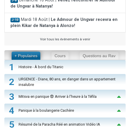
Dimanche 16 Août |
Venez rencontrer le Admour
J-8
de Ungvar à Natanya!
Mardi 18 Août |
Le Admour de Ungvar recevra en
J-10
plein Kikar de Natanya à Alonzo!
Voir tous les événements à venir
+ Populaires
Cours
Questions au Rav
1
Histoire - À bord du Titanic
2
URGENCE - Diane, 80 ans, en danger dans un appartement
insalubre
3
Mitsva en panique 😨 Arriver à l'heure à la Téfila
4
Panique à la boulangerie Cachère
5
Résumé de la Paracha Réé en animation Vidéo IA