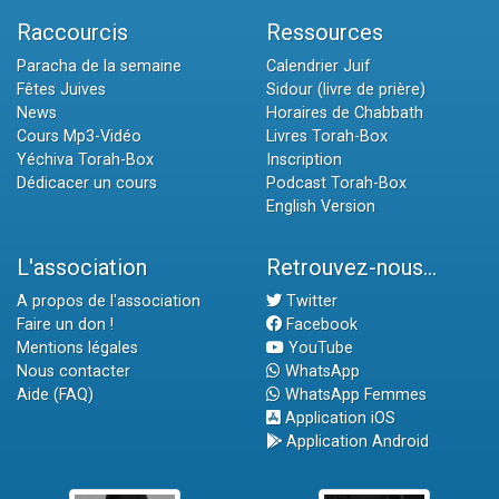
Raccourcis
Ressources
Paracha de la semaine
Calendrier Juif
Fêtes Juives
Sidour (livre de prière)
News
Horaires de Chabbath
Cours Mp3-Vidéo
Livres Torah-Box
Yéchiva Torah-Box
Inscription
Dédicacer un cours
Podcast Torah-Box
English Version
L'association
Retrouvez-nous...
A propos de l'association
Twitter
Faire un don !
Facebook
Mentions légales
YouTube
Nous contacter
WhatsApp
Aide (FAQ)
WhatsApp Femmes
Application iOS
Application Android