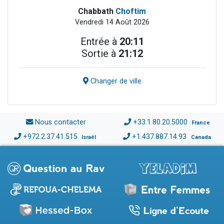
Chabbath
Choftim
Vendredi 14 Août 2026
Entrée à
20:11
Sortie à
21:12
Changer de ville
Nous contacter
+33.1.80.20.5000
France
+972.2.37.41.515
+1.437.887.14.93
Israël
Canada