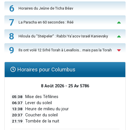
6
Horaires du Jeûne de Ticha Béav
7
La Paracha en 60 secondes : Réé
8
Hiloula du "Steïpeler" : Rabbi Ya’acov Israël Kanievsky
9
Ils ont volé 12 Sifré Torah à Levallois… mais pas la Torah
Horaires pour Columbus
8 Août 2026 - 25 Av 5786
05:38
Mise des Téfilines
06:37
Lever du soleil
13:38
Heure de milieu du jour
20:37
Coucher du soleil
21:19
Tombée de la nuit