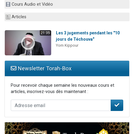
Cours Audio et Vidéo
Il reste 49 places pour étudier en groupe sur Zoom
12 nouvelles musiques dans Torah-Box Music
Articles
3 personnes viennent de nous rejoindre sur WhatsApp
2 personnes viennent de nous rejoindre sur WhatsApp
Les 3 jugements pendant les "10
21:35
jours de Téchouva"
2 personnes viennent de nous rejoindre sur WhatsApp
Yom Kippour
Newsletter Torah-Box
Pour recevoir chaque semaine les nouveaux cours et
articles, inscrivez-vous dès maintenant :