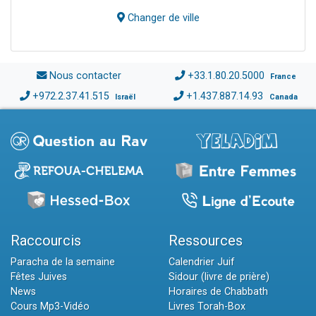
Changer de ville
Nous contacter
+33.1.80.20.5000
France
+972.2.37.41.515
+1.437.887.14.93
Israël
Canada
Raccourcis
Ressources
Paracha de la semaine
Calendrier Juif
Fêtes Juives
Sidour (livre de prière)
News
Horaires de Chabbath
Cours Mp3-Vidéo
Livres Torah-Box