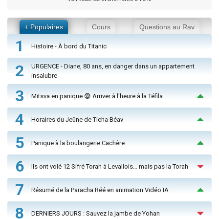
+ Populaires
Cours
Questions au Rav
1
Histoire - À bord du Titanic
2
URGENCE - Diane, 80 ans, en danger dans un appartement
insalubre
3
Mitsva en panique 😨 Arriver à l'heure à la Téfila
4
Horaires du Jeûne de Ticha Béav
5
Panique à la boulangerie Cachère
6
Ils ont volé 12 Sifré Torah à Levallois… mais pas la Torah
7
Résumé de la Paracha Réé en animation Vidéo IA
8
DERNIERS JOURS : Sauvez la jambe de Yohan