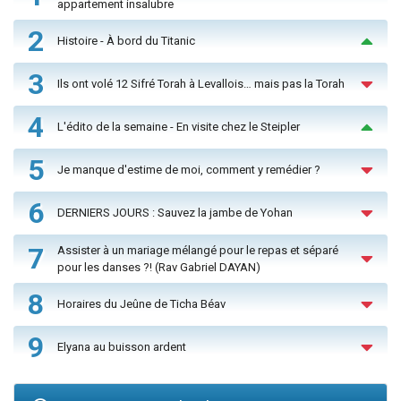
appartement insalubre
2
Histoire - À bord du Titanic
3
Ils ont volé 12 Sifré Torah à Levallois… mais pas la Torah
4
L'édito de la semaine - En visite chez le Steipler
5
Je manque d'estime de moi, comment y remédier ?
6
DERNIERS JOURS : Sauvez la jambe de Yohan
7
Assister à un mariage mélangé pour le repas et séparé
pour les danses ?! (Rav Gabriel DAYAN)
8
Horaires du Jeûne de Ticha Béav
9
Elyana au buisson ardent