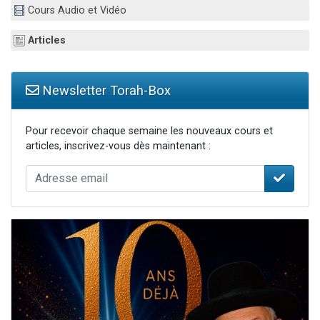
Cours Audio et Vidéo
Nouvelle émission radio : Visions de grandeur n°104 : Le Chabbath et le Birkat Hamazone à travers le temps
61 personnes viennent de demander une bénédiction
Articles
Ariel vient de donner son Maasser
Il reste 49 places pour étudier en groupe sur Zoom
Newsletter Torah-Box
Eva vient de donner son Maasser
Pour recevoir chaque semaine les nouveaux cours et
articles, inscrivez-vous dès maintenant :