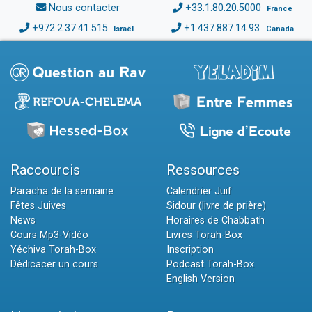
Nous contacter
+33.1.80.20.5000
France
+972.2.37.41.515
+1.437.887.14.93
Israël
Canada
Raccourcis
Ressources
Paracha de la semaine
Calendrier Juif
Fêtes Juives
Sidour (livre de prière)
News
Horaires de Chabbath
Cours Mp3-Vidéo
Livres Torah-Box
Yéchiva Torah-Box
Inscription
Dédicacer un cours
Podcast Torah-Box
English Version