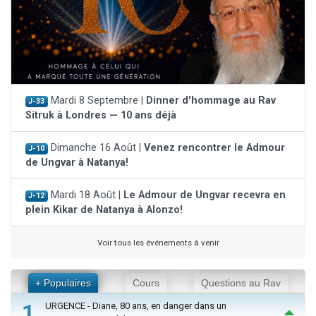
Mardi 8 Septembre |
Dinner d'hommage au Rav
J-33
Sitruk à Londres — 10 ans déjà
Dimanche 16 Août |
Venez rencontrer le Admour
J-10
de Ungvar à Natanya!
Mardi 18 Août |
Le Admour de Ungvar recevra en
J-12
plein Kikar de Natanya à Alonzo!
Voir tous les événements à venir
+ Populaires
Cours
Questions au Rav
1
URGENCE - Diane, 80 ans, en danger dans un