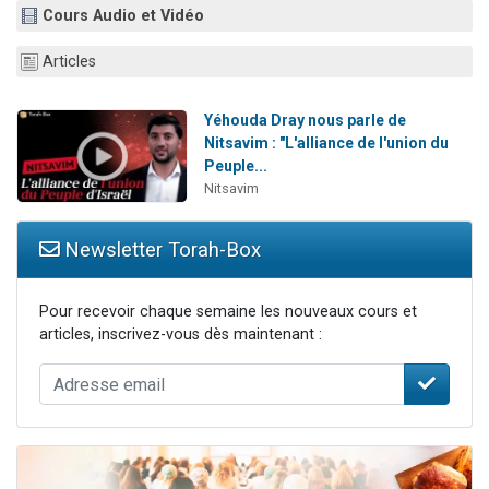
Cours Audio et Vidéo
6 personnes viennent de faire un don pour 5 enfants déjà orphelins risquent de perdre leur maman
2 personnes viennent de faire un don pour Reloger Rivka, 6 enfants, victime de violences...
Articles
10 personnes viennent de demander une bénédiction
Il reste 49 places pour étudier en groupe sur Zoom
Yéhouda Dray nous parle de
Nitsavim : "L'alliance de l'union du
2 personnes viennent de nous rejoindre sur WhatsApp
Peuple...
Nitsavim
Newsletter Torah-Box
Pour recevoir chaque semaine les nouveaux cours et
articles, inscrivez-vous dès maintenant :