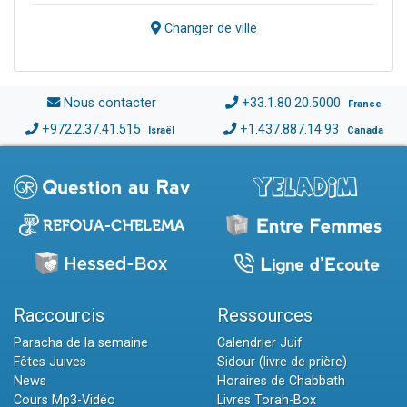
Changer de ville
Nous contacter
+33.1.80.20.5000
France
+972.2.37.41.515
+1.437.887.14.93
Israël
Canada
Raccourcis
Ressources
Paracha de la semaine
Calendrier Juif
Fêtes Juives
Sidour (livre de prière)
News
Horaires de Chabbath
Cours Mp3-Vidéo
Livres Torah-Box