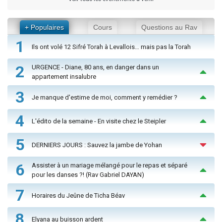
+ Populaires
Cours
Questions au Rav
1
Ils ont volé 12 Sifré Torah à Levallois… mais pas la Torah
2
URGENCE - Diane, 80 ans, en danger dans un
appartement insalubre
3
Je manque d'estime de moi, comment y remédier ?
4
L'édito de la semaine - En visite chez le Steipler
5
DERNIERS JOURS : Sauvez la jambe de Yohan
6
Assister à un mariage mélangé pour le repas et séparé
pour les danses ?! (Rav Gabriel DAYAN)
7
Horaires du Jeûne de Ticha Béav
8
Elyana au buisson ardent