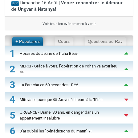
Dimanche 16 Août |
Venez rencontrer le Admour
J-7
de Ungvar à Natanya!
Voir tous les événements à venir
+ Populaires
Cours
Questions au Rav
1
Horaires du Jeûne de Ticha Béav
2
MERCI - Grâce à vous, l'opération de Yohan va avoir lieu
🙏
3
La Paracha en 60 secondes : Réé
4
Mitsva en panique 😨 Arriver à l'heure à la Téfila
5
URGENCE - Diane, 80 ans, en danger dans un
appartement insalubre
6
J'ai oublié les "bénédictions du matin" ?!