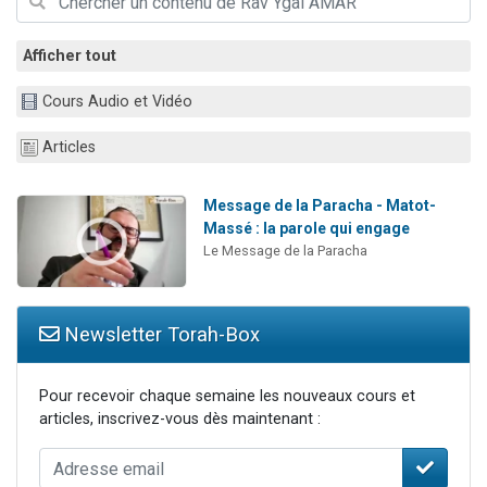
17 personnes viennent de demander une bénédiction
4 personnes viennent de nous rejoindre sur WhatsApp
Afficher tout
Il reste 49 places pour étudier en groupe sur Zoom
Cours Audio et Vidéo
Eva vient de donner son Maasser
Articles
Eli vient de donner son Maasser
Message de la Paracha - Matot-
Massé : la parole qui engage
Le Message de la Paracha
Newsletter Torah-Box
Pour recevoir chaque semaine les nouveaux cours et
articles, inscrivez-vous dès maintenant :