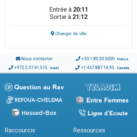
Entrée à
20:11
Sortie à
21:12
Changer de ville
Nous contacter
+33.1.80.20.5000
France
+972.2.37.41.515
+1.437.887.14.93
Israël
Canada
Raccourcis
Ressources