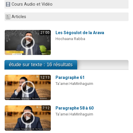
Cours Audio et Vidéo
13 personnes viennent de demander une bénédiction
30 personnes viennent de faire un don pour Sauvez la jambe de Yohan
Articles
Il reste 49 places pour étudier en groupe sur Zoom
12 nouvelles musiques dans Torah-Box Music
Les Ségoulot de la Arava
21:00
Hochaana Rabba
29 personnes viennent de demander une bénédiction
étude sur texte : 16 résultats
Paragraphe 61
12:13
Ta'amei HaMinhaguim
Paragraphe 58 à 60
7:12
Ta'amei HaMinhaguim