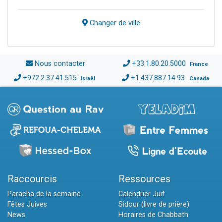
Changer de ville
Nous contacter
+33.1.80.20.5000
France
+972.2.37.41.515
+1.437.887.14.93
Israël
Canada
Raccourcis
Ressources
Paracha de la semaine
Calendrier Juif
Fêtes Juives
Sidour (livre de prière)
News
Horaires de Chabbath