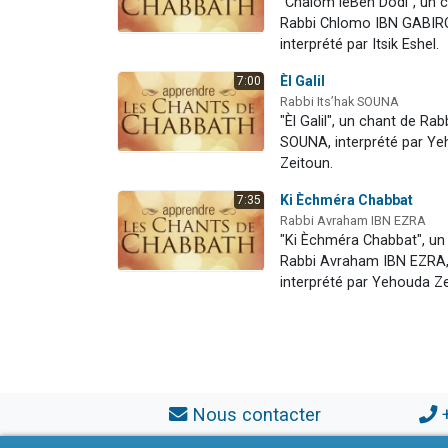
"Chalom léBèn Dodi", un 
Rabbi Chlomo IBN GABIR
interprété par Itsik Eshel.
Èl Galil
7:00
Rabbi Its’hak SOUNA
"Èl Galil", un chant de Rab
SOUNA, interprété par Y
Zeitoun.
Ki Èchméra Chabbat
7:35
Rabbi Avraham IBN EZRA
"Ki Èchméra Chabbat", un
Rabbi Avraham IBN EZRA
interprété par Yehouda Ze
Nous contacter