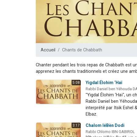
61 personnes
Il reste 
Ariel vient 
Nathaniel vi
4 personnes 
Accueil
Chants de Chabbath
Chanter pendant les trois repas de Chabbath est un
apprenez les chants traditionnels et créez une ambi
Yigdal Élohim ‘Haï
5:08
Rabbi Daniel ben Yéhouda 
"Yigdal Élohim ‘Haï", un c
Rabbi Daniel ben Yéhoud
interprété par Itsik Eshel
Elbaz.
Chalom léBèn Dodi
3:17
Rabbi Chlomo IBN GABIROL