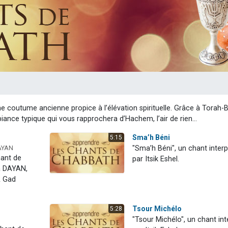
 viennent de demander une bénédiction
49 places pour étudier en groupe sur Zoom
de donner son Maasser
ent de donner son Maasser
viennent de nous rejoindre sur WhatsApp
e coutume ancienne propice à l’élévation spirituelle. Grâce à Torah-
ance typique qui vous rapprochera d’Hachem, l’air de rien...
Sma’h Béni
5:15
DAYAN
"Sma’h Béni", un chant interp
hant de
par Itsik Eshel.
a DAYAN,
 & Gad
Tsour Michélo
5:28
"Tsour Michélo", un chant int