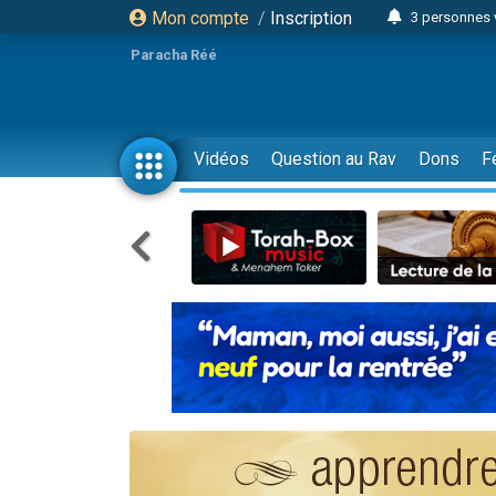
Mon compte
/
Inscription
3 personnes 
Odaya vient 
Paracha Réé
3 personn
3 personn
2 personnes 
Vidéos
Question au Rav
Dons
F
13 personnes
30 perso
Il reste 
12 nouve
3 personnes 
2 personnes 
2 nouvel
3 personnes 
8 personn
Nouvelle émis