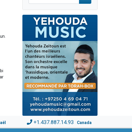
un.
bi
ar
+1.437.887.14.93
raël
Canada