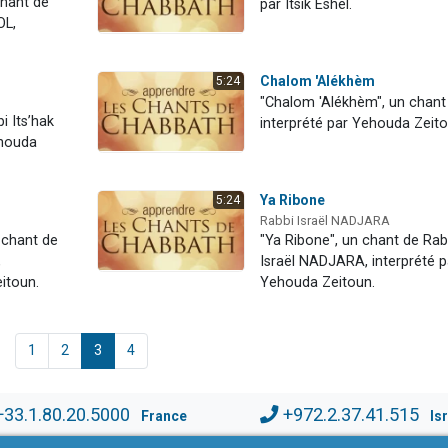
chant de
par Itsik Eshel.
OL,
Chalom 'Alékhèm
5:24
"Chalom 'Alékhèm", un chant
bi Its’hak
interprété par Yehouda Zeito
ehouda
Ya Ribone
5:24
Rabbi Israël NADJARA
 chant de
"Ya Ribone", un chant de Rab
,
Israël NADJARA, interprété p
itoun.
Yehouda Zeitoun.
1
2
3
4
+33.1.80.20.5000
+972.2.37.41.515
France
Is