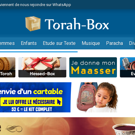
viennent de nous rejoindre sur WhatsApp
de donner son Maasser
es viennent de faire un don pour 5 jours de vacances aux Orphelins
es viennent de faire un don pour Diane, 80 ans, dans un appartement insalub
viennent de nous rejoindre sur WhatsApp
emmes
Enfants
Etude sur Texte
Musique
Paracha
Di
 viennent de demander une bénédiction
nnes viennent de faire un don pour Sauvez la jambe de Yohan
49 places pour étudier en groupe sur Zoom
lles musiques dans Torah-Box Music
viennent de nous rejoindre sur WhatsApp
viennent de nous rejoindre sur WhatsApp
les musiques dans Torah-Box Music
viennent de nous rejoindre sur WhatsApp
es viennent de faire un don pour Tsédaka : pauvres d'Israel
sion radio : Visions de grandeur n°104 : Le Chabbath et le Birkat Hamazone à 