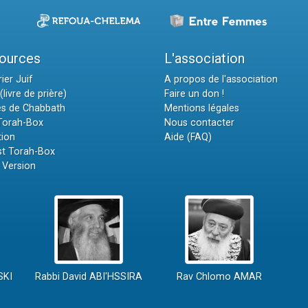
ources
L'association
ier Juif
A propos de l'association
(livre de prière)
Faire un don !
es de Chabbath
Mentions légales
 Torah-Box
Nous contacter
tion
Aide (FAQ)
t Torah-Box
 Version
SKI
Rabbi David ABI'HSSIRA
Rav Chlomo AMAR