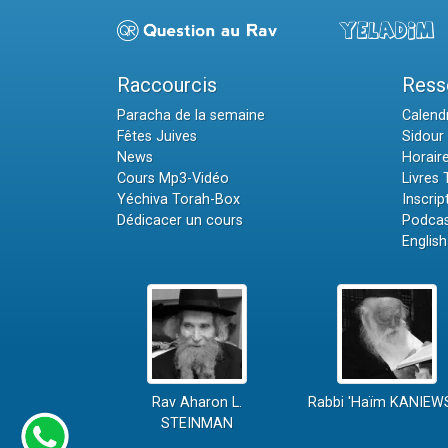
Raccourcis
Ress
Paracha de la semaine
Calendr
Fêtes Juives
Sidour 
News
Horair
Cours Mp3-Vidéo
Livres
Yéchiva Torah-Box
Inscrip
Dédicacer un cours
Podcas
English
Rav Aharon L.
Rabbi 'Haïm KANIEW
STEINMAN