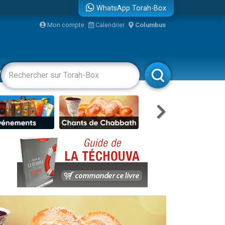
WhatsApp Torah-Box
Mon compte
Calendrier
Columbus
re
vertissements
Livres
Rabbanim
travers le temps